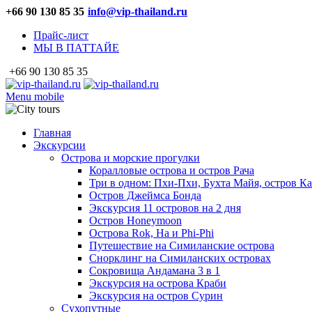
+66 90 130 85 35
info@vip-thailand.ru
Прайс-лист
МЫ В ПАТТАЙЕ
+66 90 130 85 35
Menu mobile
Главная
Экскурсии
Острова и морские прогулки
Коралловые острова и остров Рача
Три в одном: Пхи-Пхи, Бухта Майя, остров К
Остров Джеймса Бонда
Экскурсия 11 островов на 2 дня
Остров Honeymoon
Острова Rok, Ha и Phi-Phi
Путешествие на Симиланские острова
Снорклинг на Симиланских островах
Сокровища Андамана 3 в 1
Экскурсия на острова Краби
Экскурсия на остров Сурин
Сухопутные