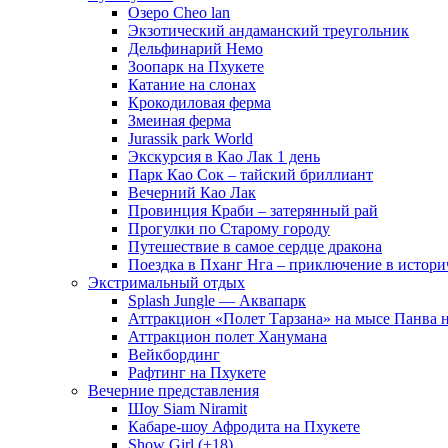
Озеро Cheo lan
Экзотический андаманский треугольник
Дельфинарий Немо
Зоопарк на Пхукете
Катание на слонах
Крокодиловая ферма
Змеиная ферма
Jurassik park World
Экскурсия в Као Лак 1 день
Парк Као Сок – тайский бриллиант
Вечерний Као Лак
Провинция Краби – затерянный рай
Прогулки по Старому городу
Путешествие в самое сердце дракона
Поездка в Пханг Нга – приключение в истори
Экстримальный отдых
Splash Jungle — Аквапарк
Аттракцион «Полет Тарзана» на мысе Панва 
Аттракцион полет Ханумана
Вейкбординг
Рафтинг на Пхукете
Вечерние представления
Шоу Siam Niramit
Кабаре-шоу Афродита на Пхукете
Show Girl (+18)