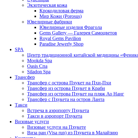
Экзотическая кожа
Крокодиловая ферма
Мир Кожи (Porosus)
Ювелирные фабрики
Ювелирные изделия Фрагола
Gems Gallery — Галерея Самоцветов
Royal Gems Pavilion
Paradise Jewerly Shop
SPA
Центр традиционной китайской медицины «Феник
Mookda Spa
Oasis Спа
Siladon Spa
Трансфер
Трансфер с острова Пхукет на Пхи-Пхи
Трансфер из острова Пхукет в Краби
Трансфер из острова Пхукет на пляж Ао Нанг
Трансфер с Пхукета на остров Ланта
Такси
Встреча в аэропорту Пхукета
Такси в аэропорт Пхукета
Визовые услуги
Визовые услуги на Пхукете
Виза ран (Visa run) из Пхукета в Малайзию