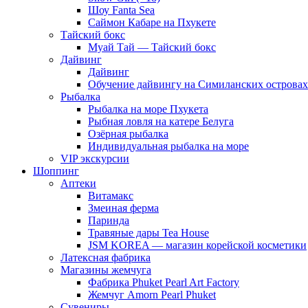
Шоу Fanta Sea
Саймон Кабаре на Пхукете
Тайский бокс
Муай Тай — Тайский бокс
Дайвинг
Дайвинг
Обучение дайвингу на Симиланских островах
Рыбалка
Рыбалка на море Пхукета
Рыбная ловля на катере Белуга
Озёрная рыбалка
Индивидуальная рыбалка на море
VIP экскурсии
Шоппинг
Аптеки
Витамакс
Змеиная ферма
Паринда
Травяные дары Tea House
JSM KOREA — магазин корейской косметики
Латексная фабрика
Магазины жемчуга
Фабрика Phuket Pearl Art Factory
Жемчуг Amorn Pearl Phuket
Сувениры