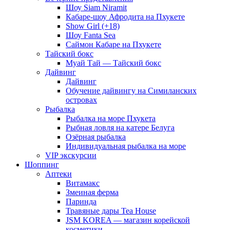
Шоу Siam Niramit
Кабаре-шоу Афродита на Пхукете
Show Girl (+18)
Шоу Fanta Sea
Саймон Кабаре на Пхукете
Тайский бокс
Муай Тай — Тайский бокс
Дайвинг
Дайвинг
Обучение дайвингу на Симиланских
островах
Рыбалка
Рыбалка на море Пхукета
Рыбная ловля на катере Белуга
Озёрная рыбалка
Индивидуальная рыбалка на море
VIP экскурсии
Шоппинг
Аптеки
Витамакс
Змеиная ферма
Паринда
Травяные дары Tea House
JSM KOREA — магазин корейской
косметики