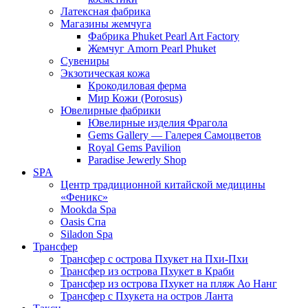
Латексная фабрика
Магазины жемчуга
Фабрика Phuket Pearl Art Factory
Жемчуг Amorn Pearl Phuket
Сувениры
Экзотическая кожа
Крокодиловая ферма
Мир Кожи (Porosus)
Ювелирные фабрики
Ювелирные изделия Фрагола
Gems Gallery — Галерея Самоцветов
Royal Gems Pavilion
Paradise Jewerly Shop
SPA
Центр традиционной китайской медицины
«Феникс»
Mookda Spa
Oasis Спа
Siladon Spa
Трансфер
Трансфер с острова Пхукет на Пхи-Пхи
Трансфер из острова Пхукет в Краби
Трансфер из острова Пхукет на пляж Ао Нанг
Трансфер с Пхукета на остров Ланта