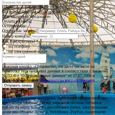
При полной предоплате:
Без предоплаты (оплата в автобусе):
При частичной предоплате:
Оплата на сайте:
Остаток гиду:
Откуда Вас забрать?
Номер комнаты
Как Вам ответить? *
по телефону
по электронной почте
Нажимая кнопку «Отправить», вы даете согласие на
обработку персональных данных в соответствии с законом
№152-ФЗ "О персональных данных" от 27.07.2006 и
принимаете условия
Пользовательского соглашения
.
Отправить заявку
При бронировании экскурсии, требующей предоплаты, мы
предлагаем удобные для вас варианты оплаты : оплата в
рублях на карту или счет российского банка, электронными
деньгами (Яндекс Деньги, WebMoney ,PayPal), наличными