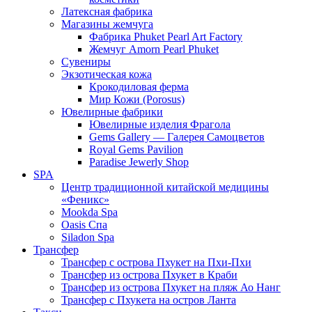
Латексная фабрика
Магазины жемчуга
Фабрика Phuket Pearl Art Factory
Жемчуг Amorn Pearl Phuket
Сувениры
Экзотическая кожа
Крокодиловая ферма
Мир Кожи (Porosus)
Ювелирные фабрики
Ювелирные изделия Фрагола
Gems Gallery — Галерея Самоцветов
Royal Gems Pavilion
Paradise Jewerly Shop
SPA
Центр традиционной китайской медицины
«Феникс»
Mookda Spa
Oasis Спа
Siladon Spa
Трансфер
Трансфер с острова Пхукет на Пхи-Пхи
Трансфер из острова Пхукет в Краби
Трансфер из острова Пхукет на пляж Ао Нанг
Трансфер с Пхукета на остров Ланта