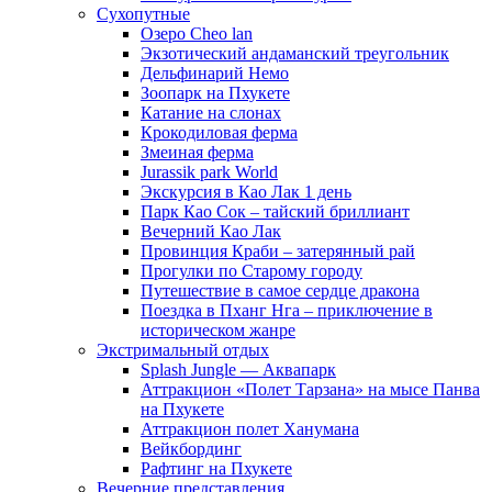
Сухопутные
Озеро Cheo lan
Экзотический андаманский треугольник
Дельфинарий Немо
Зоопарк на Пхукете
Катание на слонах
Крокодиловая ферма
Змеиная ферма
Jurassik park World
Экскурсия в Као Лак 1 день
Парк Као Сок – тайский бриллиант
Вечерний Као Лак
Провинция Краби – затерянный рай
Прогулки по Старому городу
Путешествие в самое сердце дракона
Поездка в Пханг Нга – приключение в
историческом жанре
Экстримальный отдых
Splash Jungle — Аквапарк
Аттракцион «Полет Тарзана» на мысе Панва
на Пхукете
Аттракцион полет Ханумана
Вейкбординг
Рафтинг на Пхукете
Вечерние представления