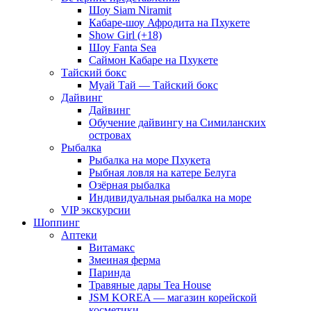
Шоу Siam Niramit
Кабаре-шоу Афродита на Пхукете
Show Girl (+18)
Шоу Fanta Sea
Саймон Кабаре на Пхукете
Тайский бокс
Муай Тай — Тайский бокс
Дайвинг
Дайвинг
Обучение дайвингу на Симиланских
островах
Рыбалка
Рыбалка на море Пхукета
Рыбная ловля на катере Белуга
Озёрная рыбалка
Индивидуальная рыбалка на море
VIP экскурсии
Шоппинг
Аптеки
Витамакс
Змеиная ферма
Паринда
Травяные дары Tea House
JSM KOREA — магазин корейской
косметики