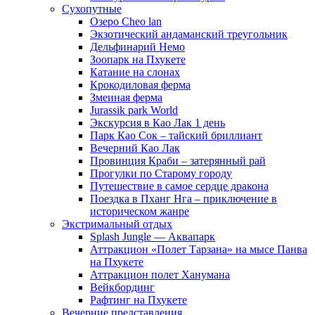
Сухопутные
Озеро Cheo lan
Экзотический андаманский треугольник
Дельфинарий Немо
Зоопарк на Пхукете
Катание на слонах
Крокодиловая ферма
Змеиная ферма
Jurassik park World
Экскурсия в Као Лак 1 день
Парк Као Сок – тайский бриллиант
Вечерний Као Лак
Провинция Краби – затерянный рай
Прогулки по Старому городу
Путешествие в самое сердце дракона
Поездка в Пханг Нга – приключение в
историческом жанре
Экстримальный отдых
Splash Jungle — Аквапарк
Аттракцион «Полет Тарзана» на мысе Панва
на Пхукете
Аттракцион полет Ханумана
Вейкбординг
Рафтинг на Пхукете
Вечерние представления