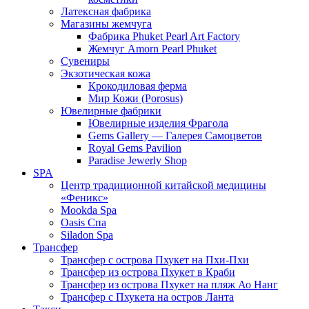
Латексная фабрика
Магазины жемчуга
Фабрика Phuket Pearl Art Factory
Жемчуг Amorn Pearl Phuket
Сувениры
Экзотическая кожа
Крокодиловая ферма
Мир Кожи (Porosus)
Ювелирные фабрики
Ювелирные изделия Фрагола
Gems Gallery — Галерея Самоцветов
Royal Gems Pavilion
Paradise Jewerly Shop
SPA
Центр традиционной китайской медицины
«Феникс»
Mookda Spa
Oasis Спа
Siladon Spa
Трансфер
Трансфер с острова Пхукет на Пхи-Пхи
Трансфер из острова Пхукет в Краби
Трансфер из острова Пхукет на пляж Ао Нанг
Трансфер с Пхукета на остров Ланта