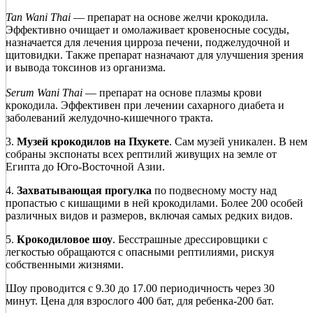
Tan Wani Thai
— препарат на основе желчи крокодила.
Эффективно очищает и омолаживает кровеносные сосуды,
назначается для лечения цирроза печени, поджелудочной и
щитовидки. Также препарат назначают для улучшения зрения
и вывода токсинов из организма.
Serum Wani Thai
— препарат на основе плазмы крови
крокодила. Эффективен при лечении сахарного диабета и
заболеваний желудочно-кишечного тракта.
3.
Музей крокодилов на Пхукете
. Сам музей уникален. В нем
собраны экспонаты всех рептилий живущих на земле от
Египта до Юго-Восточной Азии.
4.
Захватывающая прогулка
по подвесному мосту над
пропастью с кишащими в ней крокодилами. Более 200 особей
различных видов и размеров, включая самых редких видов.
5.
Крокодиловое шоу
. Бесстрашные дрессировщики с
легкостью обращаются с опасными рептилиями, рискуя
собственными жизнями.
Шоу проводится с 9.30 до 17.00 периодичность через 30
минут. Цена для взрослого 400 бат, для ребенка-200 бат.