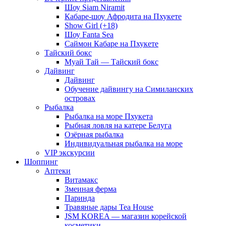
Шоу Siam Niramit
Кабаре-шоу Афродита на Пхукете
Show Girl (+18)
Шоу Fanta Sea
Саймон Кабаре на Пхукете
Тайский бокс
Муай Тай — Тайский бокс
Дайвинг
Дайвинг
Обучение дайвингу на Симиланских
островах
Рыбалка
Рыбалка на море Пхукета
Рыбная ловля на катере Белуга
Озёрная рыбалка
Индивидуальная рыбалка на море
VIP экскурсии
Шоппинг
Аптеки
Витамакс
Змеиная ферма
Паринда
Травяные дары Tea House
JSM KOREA — магазин корейской
косметики