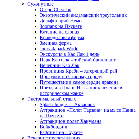
Сухопутные
Озеро Cheo lan
Экзотический андаманский треугольник
Дельфинарий Немо
Зоопарк на Пхукете
Катание на слонах
Крокодиловая ферма
Змеиная ферма
Jurassik park World
Экскурсия в Као Лак 1 день
Парк Као Сок – тайский бриллиант
Вечерний Као Лак
Провинция Краби – затерянный рай
Прогулки по Старому городу
Путешествие в самое сердце дракона
Поездка в Пханг Нга – приключение в
историческом жанре
Экстримальный отдых
Splash Jungle — Аквапарк
Аттракцион «Полет Тарзана» на мысе Панва
на Пхукете
Аттракцион полет Ханумана
Вейкбординг
Рафтинг на Пхукете
Вечерние представления