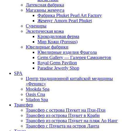
Латексная фабрика
Магазины жемчуга
Фабрика Phuket Pearl Art Factory
Жемчуг Amorn Pearl Phuket
Сувениры
Экзотическая кожа
Крокодиловая ферма
Мир Кожи (Porosus)
Ювелирные фабрики
Ювелирные изделия Фрагола
Gems Gallery — Галерея Самоцветов
Royal Gems Pavilion
Paradise Jewerly Shop
SPA
Центр традиционной китайской медицины
«Феникс»
Mookda Spa
Oasis Спа
Siladon Spa
Трансфер
Трансфер с острова Пхукет на Пхи-Пхи
Трансфер из острова Пхукет в Краби
Трансфер из острова Пхукет на пляж Ао Нанг
Трансфер с Пхукета на остров Ланта