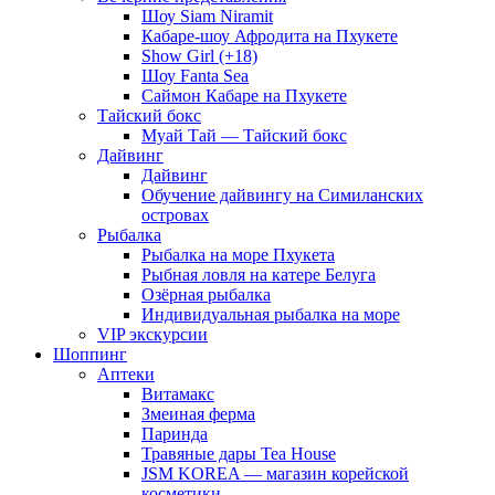
Шоу Siam Niramit
Кабаре-шоу Афродита на Пхукете
Show Girl (+18)
Шоу Fanta Sea
Саймон Кабаре на Пхукете
Тайский бокс
Муай Тай — Тайский бокс
Дайвинг
Дайвинг
Обучение дайвингу на Симиланских
островах
Рыбалка
Рыбалка на море Пхукета
Рыбная ловля на катере Белуга
Озёрная рыбалка
Индивидуальная рыбалка на море
VIP экскурсии
Шоппинг
Аптеки
Витамакс
Змеиная ферма
Паринда
Травяные дары Tea House
JSM KOREA — магазин корейской
косметики