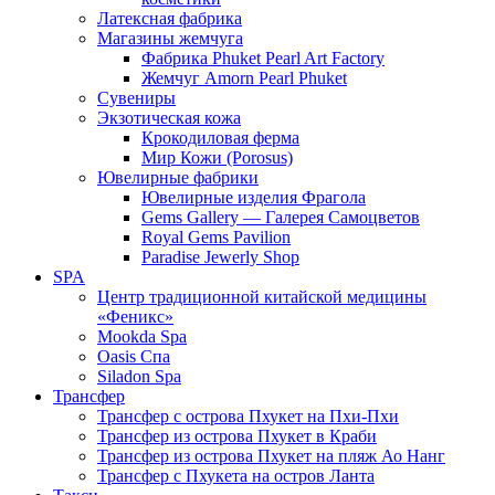
Латексная фабрика
Магазины жемчуга
Фабрика Phuket Pearl Art Factory
Жемчуг Amorn Pearl Phuket
Сувениры
Экзотическая кожа
Крокодиловая ферма
Мир Кожи (Porosus)
Ювелирные фабрики
Ювелирные изделия Фрагола
Gems Gallery — Галерея Самоцветов
Royal Gems Pavilion
Paradise Jewerly Shop
SPA
Центр традиционной китайской медицины
«Феникс»
Mookda Spa
Oasis Спа
Siladon Spa
Трансфер
Трансфер с острова Пхукет на Пхи-Пхи
Трансфер из острова Пхукет в Краби
Трансфер из острова Пхукет на пляж Ао Нанг
Трансфер с Пхукета на остров Ланта