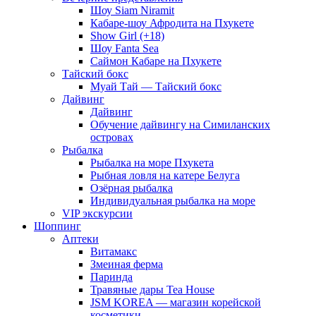
Шоу Siam Niramit
Кабаре-шоу Афродита на Пхукете
Show Girl (+18)
Шоу Fanta Sea
Саймон Кабаре на Пхукете
Тайский бокс
Муай Тай — Тайский бокс
Дайвинг
Дайвинг
Обучение дайвингу на Симиланских
островах
Рыбалка
Рыбалка на море Пхукета
Рыбная ловля на катере Белуга
Озёрная рыбалка
Индивидуальная рыбалка на море
VIP экскурсии
Шоппинг
Аптеки
Витамакс
Змеиная ферма
Паринда
Травяные дары Tea House
JSM KOREA — магазин корейской
косметики