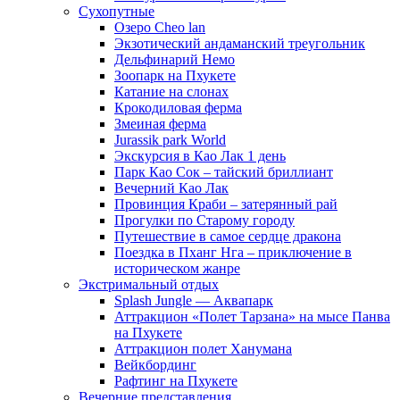
Сухопутные
Озеро Cheo lan
Экзотический андаманский треугольник
Дельфинарий Немо
Зоопарк на Пхукете
Катание на слонах
Крокодиловая ферма
Змеиная ферма
Jurassik park World
Экскурсия в Као Лак 1 день
Парк Као Сок – тайский бриллиант
Вечерний Као Лак
Провинция Краби – затерянный рай
Прогулки по Старому городу
Путешествие в самое сердце дракона
Поездка в Пханг Нга – приключение в
историческом жанре
Экстримальный отдых
Splash Jungle — Аквапарк
Аттракцион «Полет Тарзана» на мысе Панва
на Пхукете
Аттракцион полет Ханумана
Вейкбординг
Рафтинг на Пхукете
Вечерние представления