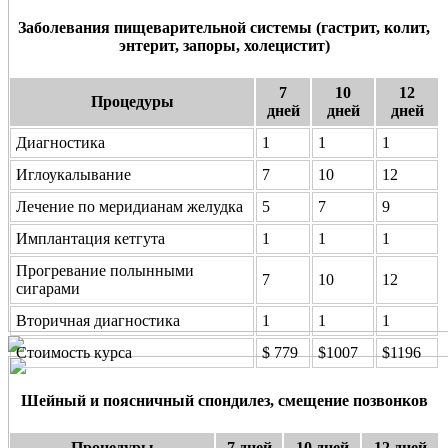
Заболевания пищеварительной системы (гастрит, колит,
энтерит, запоры, холецистит)
7
10
12
Процедуры
дней
дней
дней
Диагностика
1
1
1
Иглоукалывание
7
10
12
Лечение по меридианам желудка
5
7
9
Имплантация кетгута
1
1
1
Прогревание полынными
7
10
12
сигарами
Вторичная диагностика
1
1
1
Стоимость курса
$ 779
$1007
$1196
Шейный и поясничный спондилез, смещение позвонков
Процедуры
7 дней
10 дней
12 дней