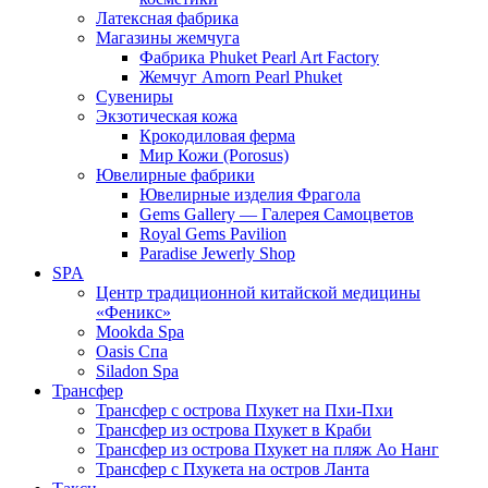
Латексная фабрика
Магазины жемчуга
Фабрика Phuket Pearl Art Factory
Жемчуг Amorn Pearl Phuket
Сувениры
Экзотическая кожа
Крокодиловая ферма
Мир Кожи (Porosus)
Ювелирные фабрики
Ювелирные изделия Фрагола
Gems Gallery — Галерея Самоцветов
Royal Gems Pavilion
Paradise Jewerly Shop
SPA
Центр традиционной китайской медицины
«Феникс»
Mookda Spa
Oasis Спа
Siladon Spa
Трансфер
Трансфер с острова Пхукет на Пхи-Пхи
Трансфер из острова Пхукет в Краби
Трансфер из острова Пхукет на пляж Ао Нанг
Трансфер с Пхукета на остров Ланта