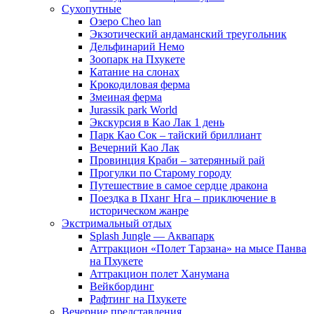
Сухопутные
Озеро Cheo lan
Экзотический андаманский треугольник
Дельфинарий Немо
Зоопарк на Пхукете
Катание на слонах
Крокодиловая ферма
Змеиная ферма
Jurassik park World
Экскурсия в Као Лак 1 день
Парк Као Сок – тайский бриллиант
Вечерний Као Лак
Провинция Краби – затерянный рай
Прогулки по Старому городу
Путешествие в самое сердце дракона
Поездка в Пханг Нга – приключение в
историческом жанре
Экстримальный отдых
Splash Jungle — Аквапарк
Аттракцион «Полет Тарзана» на мысе Панва
на Пхукете
Аттракцион полет Ханумана
Вейкбординг
Рафтинг на Пхукете
Вечерние представления