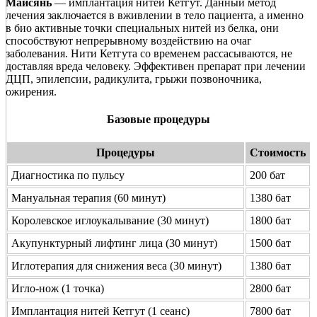
Майсянь
— имплантация нитей Кетгут. Данный метод
лечения заключается в вживлении в тело пациента, а именно
в био активные точки специальных нитей из белка, они
способствуют непрерывному воздействию на очаг
заболевания. Нити Кетгута со временем рассасываются, не
доставляя вреда человеку. Эффективен препарат при лечении
ДЦП, эпилепсии, радикулита, грыжи позвоночника,
ожирения.
Базовые процедуры
Процедуры
Стоимость
Диагностика по пульсу
200 бат
Мануальная терапия (60 минут)
1380 бат
Королевское иглоукалывание (30 минут)
1800 бат
Акупунктурный лифтинг лица (30 минут)
1500 бат
Иглотерапия для снижения веса (30 минут)
1380 бат
Игло-нож (1 точка)
2800 бат
Имплантация нитей Кетгут (1 сеанс)
7800 бат