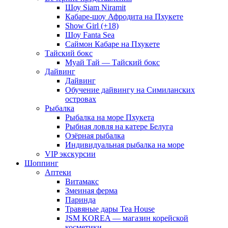
Шоу Siam Niramit
Кабаре-шоу Афродита на Пхукете
Show Girl (+18)
Шоу Fanta Sea
Саймон Кабаре на Пхукете
Тайский бокс
Муай Тай — Тайский бокс
Дайвинг
Дайвинг
Обучение дайвингу на Симиланских
островах
Рыбалка
Рыбалка на море Пхукета
Рыбная ловля на катере Белуга
Озёрная рыбалка
Индивидуальная рыбалка на море
VIP экскурсии
Шоппинг
Аптеки
Витамакс
Змеиная ферма
Паринда
Травяные дары Tea House
JSM KOREA — магазин корейской
косметики