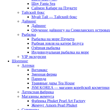
Шоу Fanta Sea
Саймон Кабаре на Пхукете
Тайский бокс
Муай Тай — Тайский бокс
Дайвинг
Дайвинг
Обучение дайвингу на Симиланских островах
Рыбалка
Рыбалка на море Пхукета
Рыбная ловля на катере Белуга
Озёрная рыбалка
Индивидуальная рыбалка на море
VIP экскурсии
Шоппинг
Аптеки
Витамакс
Змеиная ферма
Паринда
Травяные дары Tea House
JSM KOREA — магазин корейской косметики
Латексная фабрика
Магазины жемчуга
Фабрика Phuket Pearl Art Factory
Жемчуг Amorn Pearl Phuket
Сувениры