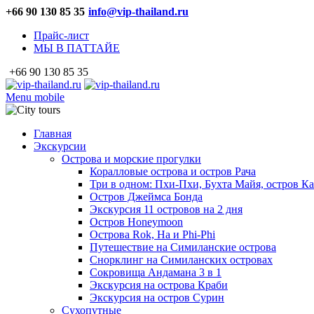
+66 90 130 85 35
info@vip-thailand.ru
Прайс-лист
МЫ В ПАТТАЙЕ
+66 90 130 85 35
Menu mobile
Главная
Экскурсии
Острова и морские прогулки
Коралловые острова и остров Рача
Три в одном: Пхи-Пхи, Бухта Майя, остров К
Остров Джеймса Бонда
Экскурсия 11 островов на 2 дня
Остров Honeymoon
Острова Rok, Ha и Phi-Phi
Путешествие на Симиланские острова
Снорклинг на Симиланских островах
Сокровища Андамана 3 в 1
Экскурсия на острова Краби
Экскурсия на остров Сурин
Сухопутные