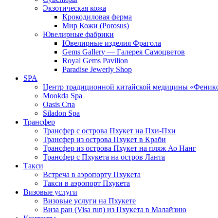
Экзотическая кожа
Крокодиловая ферма
Мир Кожи (Porosus)
Ювелирные фабрики
Ювелирные изделия Фрагола
Gems Gallery — Галерея Самоцветов
Royal Gems Pavilion
Paradise Jewerly Shop
SPA
Центр традиционной китайской медицины «Феник
Mookda Spa
Oasis Спа
Siladon Spa
Трансфер
Трансфер с острова Пхукет на Пхи-Пхи
Трансфер из острова Пхукет в Краби
Трансфер из острова Пхукет на пляж Ао Нанг
Трансфер с Пхукета на остров Ланта
Такси
Встреча в аэропорту Пхукета
Такси в аэропорт Пхукета
Визовые услуги
Визовые услуги на Пхукете
Виза ран (Visa run) из Пхукета в Малайзию