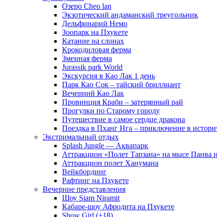
Озеро Cheo lan
Экзотический андаманский треугольник
Дельфинарий Немо
Зоопарк на Пхукете
Катание на слонах
Крокодиловая ферма
Змеиная ферма
Jurassik park World
Экскурсия в Као Лак 1 день
Парк Као Сок – тайский бриллиант
Вечерний Као Лак
Провинция Краби – затерянный рай
Прогулки по Старому городу
Путешествие в самое сердце дракона
Поездка в Пханг Нга – приключение в истори
Экстримальный отдых
Splash Jungle — Аквапарк
Аттракцион «Полет Тарзана» на мысе Панва 
Аттракцион полет Ханумана
Вейкбординг
Рафтинг на Пхукете
Вечерние представления
Шоу Siam Niramit
Кабаре-шоу Афродита на Пхукете
Show Girl (+18)