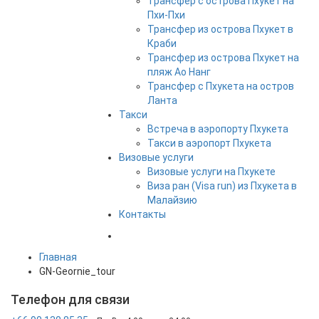
Трансфер с острова Пхукет на
Пхи-Пхи
Трансфер из острова Пхукет в
Краби
Трансфер из острова Пхукет на
пляж Ао Нанг
Трансфер с Пхукета на остров
Ланта
Такси
Встреча в аэропорту Пхукета
Такси в аэропорт Пхукета
Визовые услуги
Визовые услуги на Пхукете
Виза ран (Visa run) из Пхукета в
Малайзию
Контакты
Главная
GN-Geornie_tour
Телефон
для связи