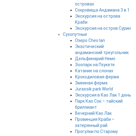
островах
Сокровища Андамана 3 в 1
Экскурсия на острова
Краби
Экскурсия на остров Сурин
Сухопутные
Озеро Cheo lan
Экзотический
андаманский треугольник
Дельфинарий Немо
Зоопарк на Пхукете
Катание на слонах
Крокодиловая ферма
Змеиная ферма
Jurassik park World
Экскурсия в Као Лак 1 день
Парк Као Сок – тайский
бриллиант
Вечерний Као Лак
Провинция Краби –
затерянный рай
Прогулки по Старому