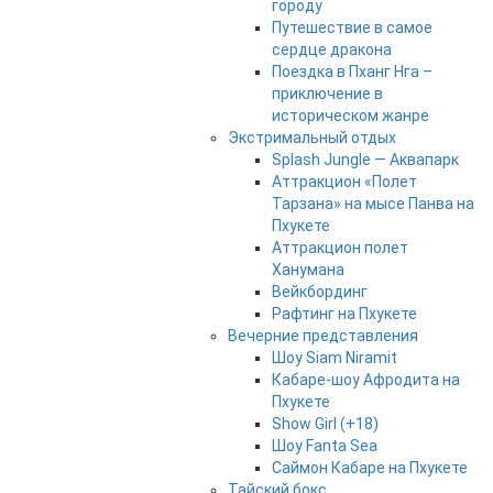
городу
Путешествие в самое
сердце дракона
Поездка в Пханг Нга –
приключение в
историческом жанре
Экстримальный отдых
Splash Jungle — Аквапарк
Аттракцион «Полет
Тарзана» на мысе Панва на
Пхукете
Аттракцион полет
Ханумана
Вейкбординг
Рафтинг на Пхукете
Вечерние представления
Шоу Siam Niramit
Кабаре-шоу Афродита на
Пхукете
Show Girl (+18)
Шоу Fanta Sea
Саймон Кабаре на Пхукете
Тайский бокс