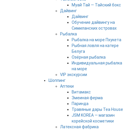
Муай Тай — Тайский бокс
Дайвинг
Дайвинг
Обучение дайвингу на
Симиланских островах
Рыбалка
Рыбалка на море Пхукета
Рыбная ловля на катере
Белуга
Озёрная рыбалка
Индивидуальная рыбалка
на море
VIP экскурсии
Шоппинг
Аптеки
Витамакс
Змеиная ферма
Паринда
Травяные дары Tea House
JSM KOREA — магазин
корейской косметики
Латексная фабрика