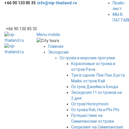
+66 90 130 85 35
info@vip-thailand.ru
Прайс-
лист
МЫ В
ПАТТАЙ
+66 90 130 85 35
Menu mobile
Главная
Экскурсии
Острова и морские прогулки
Коралловые острова и
остров Рача
Три в одном: Пхи-Пхи, Бухта
Майя, остров Кай
Остров Джеймса Бонда
Экскурсия 11 островов на
2 дня
Остров Honeymoon
Острова Rok, Ha и Phi-Phi
Путешествие на
Симиланские острова
Снорклинг на Симиланских