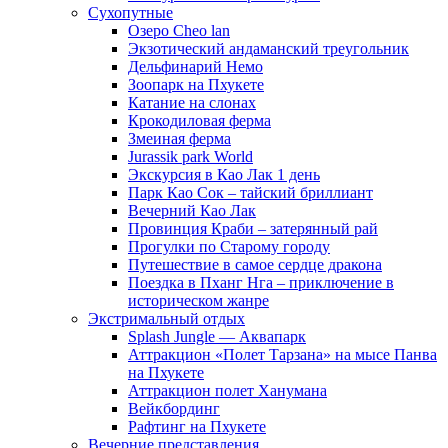
Сухопутные
Озеро Cheo lan
Экзотический андаманский треугольник
Дельфинарий Немо
Зоопарк на Пхукете
Катание на слонах
Крокодиловая ферма
Змеиная ферма
Jurassik park World
Экскурсия в Као Лак 1 день
Парк Као Сок – тайский бриллиант
Вечерний Као Лак
Провинция Краби – затерянный рай
Прогулки по Старому городу
Путешествие в самое сердце дракона
Поездка в Пханг Нга – приключение в
историческом жанре
Экстримальный отдых
Splash Jungle — Аквапарк
Аттракцион «Полет Тарзана» на мысе Панва
на Пхукете
Аттракцион полет Ханумана
Вейкбординг
Рафтинг на Пхукете
Вечерние представления