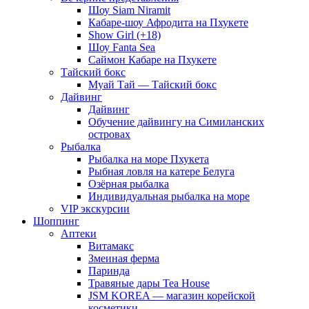
Шоу Siam Niramit
Кабаре-шоу Афродита на Пхукете
Show Girl (+18)
Шоу Fanta Sea
Саймон Кабаре на Пхукете
Тайский бокс
Муай Тай — Тайский бокс
Дайвинг
Дайвинг
Обучение дайвингу на Симиланских
островах
Рыбалка
Рыбалка на море Пхукета
Рыбная ловля на катере Белуга
Озёрная рыбалка
Индивидуальная рыбалка на море
VIP экскурсии
Шоппинг
Аптеки
Витамакс
Змеиная ферма
Паринда
Травяные дары Tea House
JSM KOREA — магазин корейской
косметики