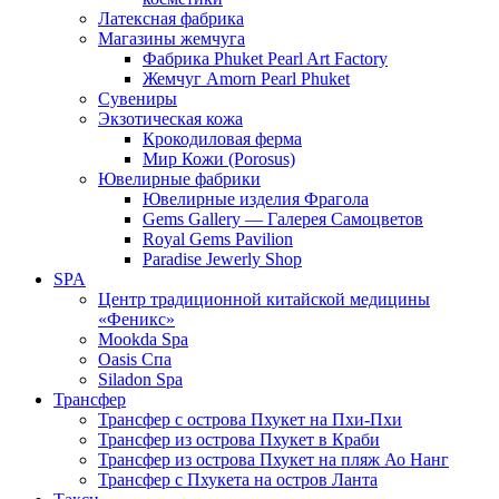
Латексная фабрика
Магазины жемчуга
Фабрика Phuket Pearl Art Factory
Жемчуг Amorn Pearl Phuket
Сувениры
Экзотическая кожа
Крокодиловая ферма
Мир Кожи (Porosus)
Ювелирные фабрики
Ювелирные изделия Фрагола
Gems Gallery — Галерея Самоцветов
Royal Gems Pavilion
Paradise Jewerly Shop
SPA
Центр традиционной китайской медицины
«Феникс»
Mookda Spa
Oasis Спа
Siladon Spa
Трансфер
Трансфер с острова Пхукет на Пхи-Пхи
Трансфер из острова Пхукет в Краби
Трансфер из острова Пхукет на пляж Ао Нанг
Трансфер с Пхукета на остров Ланта