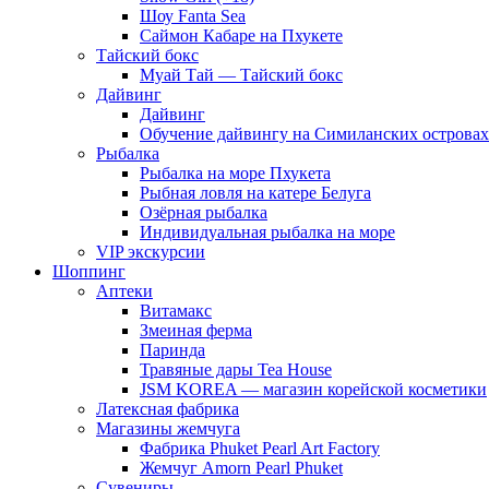
Шоу Fanta Sea
Саймон Кабаре на Пхукете
Тайский бокс
Муай Тай — Тайский бокс
Дайвинг
Дайвинг
Обучение дайвингу на Симиланских островах
Рыбалка
Рыбалка на море Пхукета
Рыбная ловля на катере Белуга
Озёрная рыбалка
Индивидуальная рыбалка на море
VIP экскурсии
Шоппинг
Аптеки
Витамакс
Змеиная ферма
Паринда
Травяные дары Tea House
JSM KOREA — магазин корейской косметики
Латексная фабрика
Магазины жемчуга
Фабрика Phuket Pearl Art Factory
Жемчуг Amorn Pearl Phuket
Сувениры