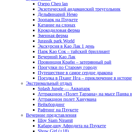
Озеро Cheo lan
Экзотический андаманский треугольник
Дельфинарий Немо
Зоопарк на Пхукете
Катание на слонах
Крокодиловая ферма
Змеиная ферма
Jurassik park World
Экскурсия в Као Лак 1 день
Парк Као Сок – тайский бриллиант
Вечерний Као Лак
Провинция Краби – затерянный рай
Прогулки по Старому городу
Путешествие в самое сердце дракона
Поездка в Пханг Нга – приключение в истори
Экстримальный отдых
Splash Jungle — Аквапарк
Аттракцион «Полет Тарзана» на мысе Панва 
Аттракцион полет Ханумана
Вейкбординг
Рафтинг на Пхукете
Вечерние представления
Шоу Siam Niramit
Кабаре-шоу Афродита на Пхукете
Show Girl (+18)