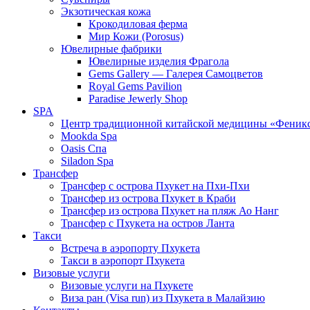
Экзотическая кожа
Крокодиловая ферма
Мир Кожи (Porosus)
Ювелирные фабрики
Ювелирные изделия Фрагола
Gems Gallery — Галерея Самоцветов
Royal Gems Pavilion
Paradise Jewerly Shop
SPA
Центр традиционной китайской медицины «Феник
Mookda Spa
Oasis Спа
Siladon Spa
Трансфер
Трансфер с острова Пхукет на Пхи-Пхи
Трансфер из острова Пхукет в Краби
Трансфер из острова Пхукет на пляж Ао Нанг
Трансфер с Пхукета на остров Ланта
Такси
Встреча в аэропорту Пхукета
Такси в аэропорт Пхукета
Визовые услуги
Визовые услуги на Пхукете
Виза ран (Visa run) из Пхукета в Малайзию