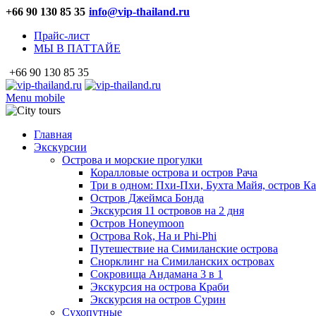
+66 90 130 85 35
info@vip-thailand.ru
Прайс-лист
МЫ В ПАТТАЙЕ
+66 90 130 85 35
Menu mobile
Главная
Экскурсии
Острова и морские прогулки
Коралловые острова и остров Рача
Три в одном: Пхи-Пхи, Бухта Майя, остров К
Остров Джеймса Бонда
Экскурсия 11 островов на 2 дня
Остров Honeymoon
Острова Rok, Ha и Phi-Phi
Путешествие на Симиланские острова
Снорклинг на Симиланских островах
Сокровища Андамана 3 в 1
Экскурсия на острова Краби
Экскурсия на остров Сурин
Сухопутные