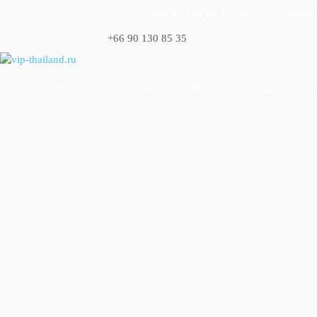
+66 90 130 85 35
info@vip-thailand
+66 90 130 85 35
Главная
Экскурсии
Шоппинг
SPA
Трансфер
Так