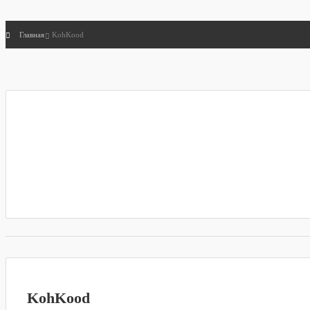
Главная
KohKood
KohKood