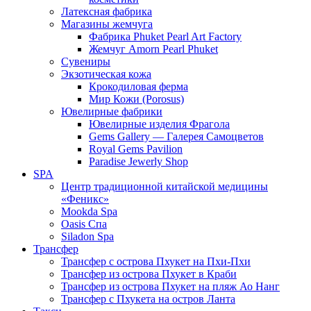
Латексная фабрика
Магазины жемчуга
Фабрика Phuket Pearl Art Factory
Жемчуг Amorn Pearl Phuket
Сувениры
Экзотическая кожа
Крокодиловая ферма
Мир Кожи (Porosus)
Ювелирные фабрики
Ювелирные изделия Фрагола
Gems Gallery — Галерея Самоцветов
Royal Gems Pavilion
Paradise Jewerly Shop
SPA
Центр традиционной китайской медицины
«Феникс»
Mookda Spa
Oasis Спа
Siladon Spa
Трансфер
Трансфер с острова Пхукет на Пхи-Пхи
Трансфер из острова Пхукет в Краби
Трансфер из острова Пхукет на пляж Ао Нанг
Трансфер с Пхукета на остров Ланта