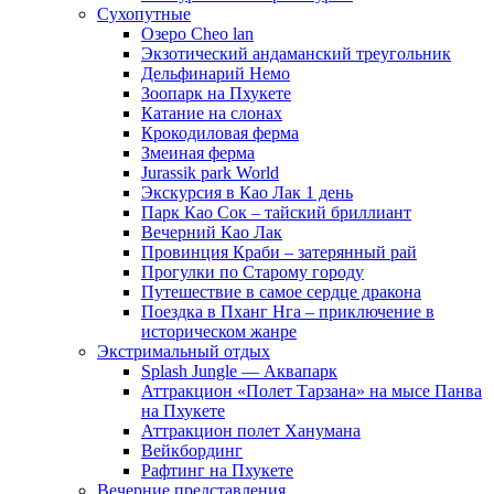
Сухопутные
Озеро Cheo lan
Экзотический андаманский треугольник
Дельфинарий Немо
Зоопарк на Пхукете
Катание на слонах
Крокодиловая ферма
Змеиная ферма
Jurassik park World
Экскурсия в Као Лак 1 день
Парк Као Сок – тайский бриллиант
Вечерний Као Лак
Провинция Краби – затерянный рай
Прогулки по Старому городу
Путешествие в самое сердце дракона
Поездка в Пханг Нга – приключение в
историческом жанре
Экстримальный отдых
Splash Jungle — Аквапарк
Аттракцион «Полет Тарзана» на мысе Панва
на Пхукете
Аттракцион полет Ханумана
Вейкбординг
Рафтинг на Пхукете
Вечерние представления