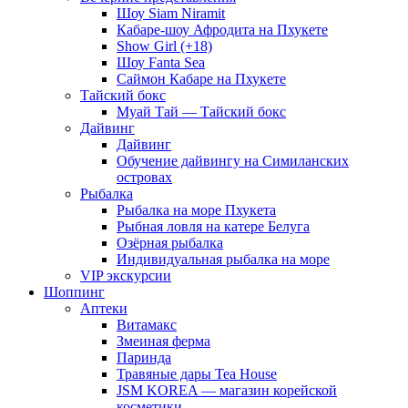
Шоу Siam Niramit
Кабаре-шоу Афродита на Пхукете
Show Girl (+18)
Шоу Fanta Sea
Саймон Кабаре на Пхукете
Тайский бокс
Муай Тай — Тайский бокс
Дайвинг
Дайвинг
Обучение дайвингу на Симиланских
островах
Рыбалка
Рыбалка на море Пхукета
Рыбная ловля на катере Белуга
Озёрная рыбалка
Индивидуальная рыбалка на море
VIP экскурсии
Шоппинг
Аптеки
Витамакс
Змеиная ферма
Паринда
Травяные дары Tea House
JSM KOREA — магазин корейской
косметики