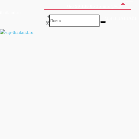
+66 90 130 85 35
info@vip-
thailand.ru
+66 90 130
ПРАЙС-ЛИСТ
МЫ В ПАТТАЙЕ
85 35