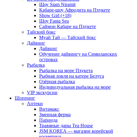
Шоу Siam Niramit
Кабаре-шоу Афродита на Пхукете
Show Girl (+18)
Шоу Fanta Sea
Саймон Кабаре на Пхукете
Тайский бокс
Муай Тай — Тайский бокс
Дайвинг
Дайвинг
Обучение дайвингу на Симиланских
островах
Рыбалка
Рыбалка на море Пхукета
Рыбная ловля на катере Белуга
Озёрная рыбалка
Индивидуальная рыбалка на море
VIP экскурсии
Шоппинг
Аптеки
Витамакс
Змеиная ферма
Паринда
Травяные дары Tea House
JSM KOREA — магазин корейской
косметики