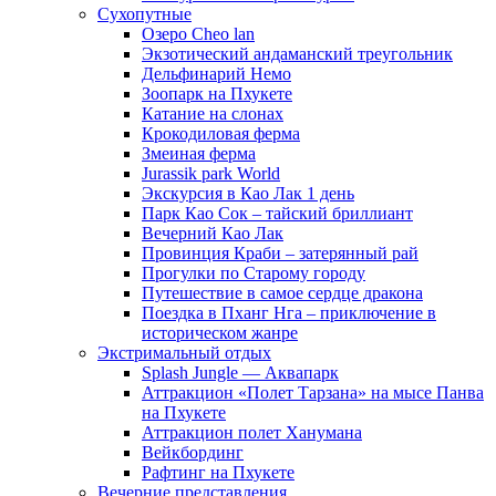
Сухопутные
Озеро Cheo lan
Экзотический андаманский треугольник
Дельфинарий Немо
Зоопарк на Пхукете
Катание на слонах
Крокодиловая ферма
Змеиная ферма
Jurassik park World
Экскурсия в Као Лак 1 день
Парк Као Сок – тайский бриллиант
Вечерний Као Лак
Провинция Краби – затерянный рай
Прогулки по Старому городу
Путешествие в самое сердце дракона
Поездка в Пханг Нга – приключение в
историческом жанре
Экстримальный отдых
Splash Jungle — Аквапарк
Аттракцион «Полет Тарзана» на мысе Панва
на Пхукете
Аттракцион полет Ханумана
Вейкбординг
Рафтинг на Пхукете
Вечерние представления