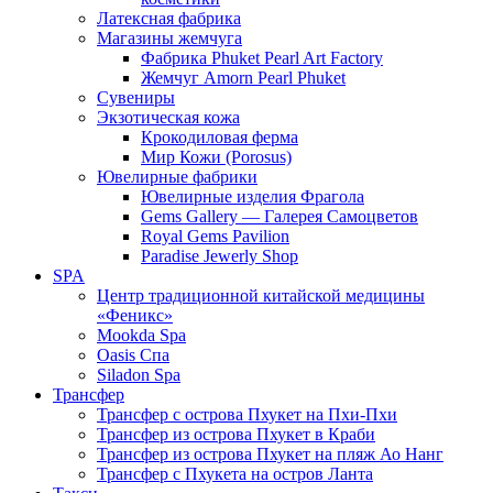
Латексная фабрика
Магазины жемчуга
Фабрика Phuket Pearl Art Factory
Жемчуг Amorn Pearl Phuket
Сувениры
Экзотическая кожа
Крокодиловая ферма
Мир Кожи (Porosus)
Ювелирные фабрики
Ювелирные изделия Фрагола
Gems Gallery — Галерея Самоцветов
Royal Gems Pavilion
Paradise Jewerly Shop
SPA
Центр традиционной китайской медицины
«Феникс»
Mookda Spa
Oasis Спа
Siladon Spa
Трансфер
Трансфер с острова Пхукет на Пхи-Пхи
Трансфер из острова Пхукет в Краби
Трансфер из острова Пхукет на пляж Ао Нанг
Трансфер с Пхукета на остров Ланта