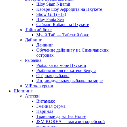
Шоу Siam Niramit
Кабаре-шоу Афродита на Пхукете
Show Girl (+18)
Шоу Fanta Sea
Саймон Кабаре на Пхукете
Тайский бокс
Муай Тай — Тайский бокс
Дайвинг
Дайвинг
Обучение дайвингу на Симиланских
островах
Рыбалка
Рыбалка на море Пхукета
Рыбная ловля на катере Белуга
Озёрная рыбалка
Индивидуальная рыбалка на море
VIP экскурсии
Шоппинг
Аптеки
Витамакс
Змеиная ферма
Паринда
Травяные дары Tea House
JSM KOREA — магазин корейской
косметики