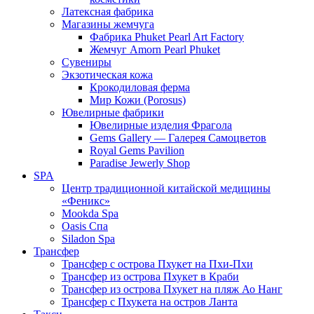
Латексная фабрика
Магазины жемчуга
Фабрика Phuket Pearl Art Factory
Жемчуг Amorn Pearl Phuket
Сувениры
Экзотическая кожа
Крокодиловая ферма
Мир Кожи (Porosus)
Ювелирные фабрики
Ювелирные изделия Фрагола
Gems Gallery — Галерея Самоцветов
Royal Gems Pavilion
Paradise Jewerly Shop
SPA
Центр традиционной китайской медицины
«Феникс»
Mookda Spa
Oasis Спа
Siladon Spa
Трансфер
Трансфер с острова Пхукет на Пхи-Пхи
Трансфер из острова Пхукет в Краби
Трансфер из острова Пхукет на пляж Ао Нанг
Трансфер с Пхукета на остров Ланта