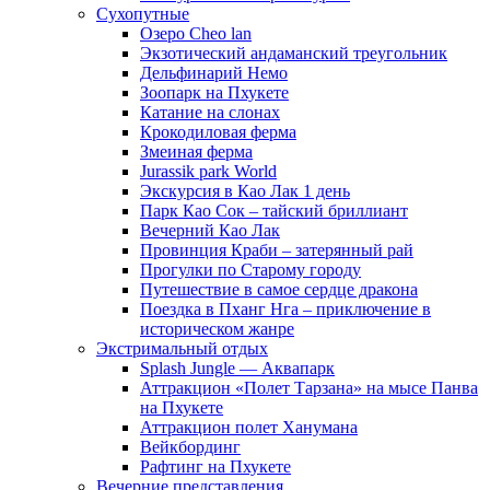
Сухопутные
Озеро Cheo lan
Экзотический андаманский треугольник
Дельфинарий Немо
Зоопарк на Пхукете
Катание на слонах
Крокодиловая ферма
Змеиная ферма
Jurassik park World
Экскурсия в Као Лак 1 день
Парк Као Сок – тайский бриллиант
Вечерний Као Лак
Провинция Краби – затерянный рай
Прогулки по Старому городу
Путешествие в самое сердце дракона
Поездка в Пханг Нга – приключение в
историческом жанре
Экстримальный отдых
Splash Jungle — Аквапарк
Аттракцион «Полет Тарзана» на мысе Панва
на Пхукете
Аттракцион полет Ханумана
Вейкбординг
Рафтинг на Пхукете
Вечерние представления