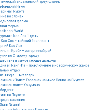
тический андаманский треугольник
ьфинарий Немо
арк на Пхукете
ние на слонах
кодиловая ферма
иная ферма
ssik park World
урсия в Као Лак 1 день
 Као Сок – тайский бриллиант
рний Као Лак
инция Краби – затерянный рай
улки по Старому городу
шествие в самое сердце дракона
дка в Пханг Нга – приключение в историческом жанре
льный отдых
sh Jungle — Аквапарк
акцион «Полет Тарзана» на мысе Панва на Пхукете
акцион полет Ханумана
кбординг
инг на Пхукете
представления
Siam Niramit
ре-шоу Афродита на Пхукете