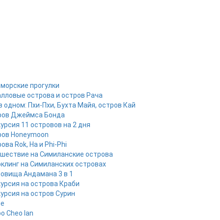
 морские прогулки
лловые острова и остров Рача
в одном: Пхи-Пхи, Бухта Майя, остров Кай
ров Джеймса Бонда
урсия 11 островов на 2 дня
ров Honeymoon
ова Rok, Ha и Phi-Phi
шествие на Симиланские острова
клинг на Симиланских островах
овища Андамана 3 в 1
урсия на острова Краби
урсия на остров Сурин
ые
о Cheo lan