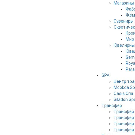
Магазины
Фабр
Жемч
Сувениры
Экзотичес
Кро
Мир 
Ювелирны
Юве
Gems
Roya
Para
SPA
Центр тра
Mookda S
Oasis Спа
Siladon Sp
Трансфер
Трансфер 
Трансфер 
Трансфер 
Трансфер 