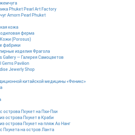
 жемчуга
ика Phuket Pearl Art Factory
уг Amorn Pearl Phuket
кая кожа
кодиловая ферма
Кожи (Porosus)
е фабрики
лирные изделия Фрагола
 Gallery — Галерея Самоцветов
l Gems Pavilion
dise Jewerly Shop
диционной китайской медицины «Феникс»
pa
a
с острова Пхукет на Пхи-Пхи
из острова Пхукет в Краби
из острова Пхукет на пляж Ао Нанг
с Пхукета на остров Ланта