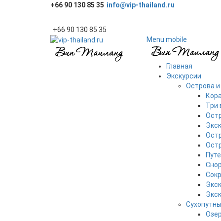
+66 90 130 85 35
info@vip-thailand.ru
+66 90 130 85 35
Menu mobile
Главная
Экскурсии
Острова и
Кора
Три 
Ост
Экск
Ост
Остр
Путе
Снор
Сокр
Экск
Экск
Сухопутн
Озер