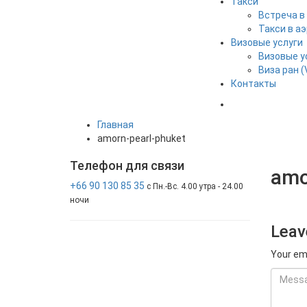
Такси
Встреча в
Такси в а
Визовые услуги
Визовые у
Виза ран (
Контакты
Главная
amorn-pearl-phuket
Телефон
для связи
amo
+66 90 130 85 35
с Пн.-Вс. 4.00 утра - 24.00
ночи
Leav
Your ema