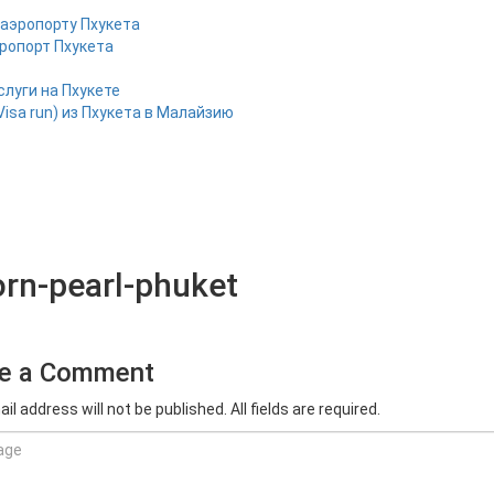
 аэропорту Пхукета
эропорт Пхукета
слуги на Пхукете
Visa run) из Пхукета в Малайзию
rn-pearl-phuket
e a Comment
il address will not be published. All fields are required.