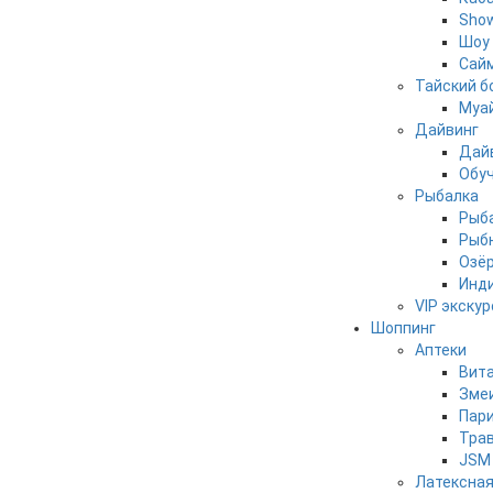
Show
Шоу 
Сайм
Тайский б
Муай
Дайвинг
Дай
Обуч
Рыбалка
Рыба
Рыбн
Озё
Инди
VIP экску
Шоппинг
Аптеки
Вит
Зме
Пар
Трав
JSM 
Латексная