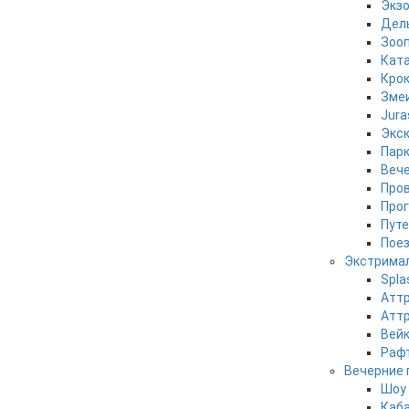
Экзо
Дел
Зооп
Ката
Кро
Зме
Jura
Экск
Парк
Вече
Пров
Прог
Путе
Поез
Экстрима
Spla
Аттр
Аттр
Вей
Рафт
Вечерние 
Шоу 
Каба