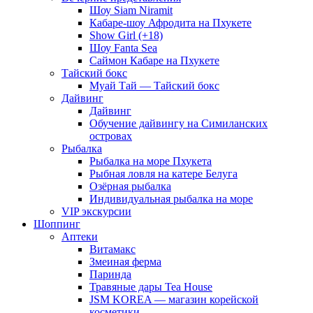
Шоу Siam Niramit
Кабаре-шоу Афродита на Пхукете
Show Girl (+18)
Шоу Fanta Sea
Саймон Кабаре на Пхукете
Тайский бокс
Муай Тай — Тайский бокс
Дайвинг
Дайвинг
Обучение дайвингу на Симиланских
островах
Рыбалка
Рыбалка на море Пхукета
Рыбная ловля на катере Белуга
Озёрная рыбалка
Индивидуальная рыбалка на море
VIP экскурсии
Шоппинг
Аптеки
Витамакс
Змеиная ферма
Паринда
Травяные дары Tea House
JSM KOREA — магазин корейской
косметики