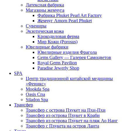
Латексная фабрика
Магазины жемчуга
Фабрика Phuket Pearl Art Factory
Жемчуг Amorn Pearl Phuket
Сувениры
Экзотическая кожа
Крокодиловая ферма
Мир Кожи (Porosus)
Ювелирные фабрики
Ювелирные изделия Фрагола
Gems Gallery — Галерея Самоцветов
Royal Gems Pavilion
Paradise Jewerly Shop
SPA
Центр традиционной китайской медицины
«Феникс»
Mookda Spa
Oasis Спа
Siladon Spa
Трансфер
Трансфер с острова Пхукет на Пхи-Пхи
Трансфер из острова Пхукет в Краби
Трансфер из острова Пхукет на пляж Ао Нанг
Трансфер с Пхукета на остров Ланта