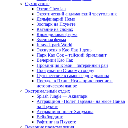
Сухопутные
Озеро Cheo lan
Экзотический андаманский треугольник
Дельфинарий Немо
Зоопарк на Пхукете
Катание на слонах
Крокодиловая ферма
Змеиная ферма
Jurassik park World
Экскурсия в Као Лак 1 день
Парк Као Сок – тайский бриллиант
Вечерний Као Лак
Провинция Краби – затерянный рай
Прогулки по Старому городу
Путешествие в самое сердце дракона
Поездка в Пханг Нга – приключение в
историческом жанре
Экстримальный отдых
Splash Jungle — Аквапарк
Аттракцион «Полет Тарзана» на мысе Панва
на Пхукете
Аттракцион полет Ханумана
Вейкбординг
Рафтинг на Пхукете
Вечерние представления