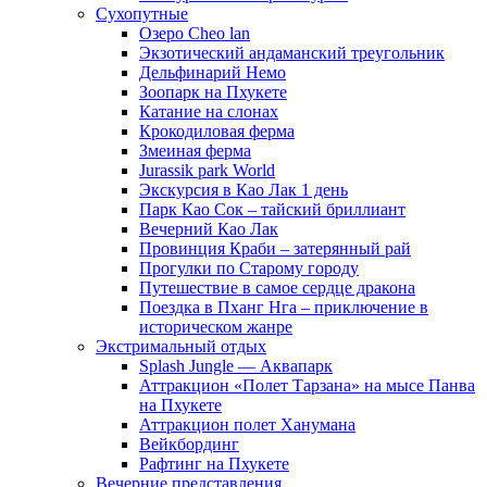
Сухопутные
Озеро Cheo lan
Экзотический андаманский треугольник
Дельфинарий Немо
Зоопарк на Пхукете
Катание на слонах
Крокодиловая ферма
Змеиная ферма
Jurassik park World
Экскурсия в Као Лак 1 день
Парк Као Сок – тайский бриллиант
Вечерний Као Лак
Провинция Краби – затерянный рай
Прогулки по Старому городу
Путешествие в самое сердце дракона
Поездка в Пханг Нга – приключение в
историческом жанре
Экстримальный отдых
Splash Jungle — Аквапарк
Аттракцион «Полет Тарзана» на мысе Панва
на Пхукете
Аттракцион полет Ханумана
Вейкбординг
Рафтинг на Пхукете
Вечерние представления