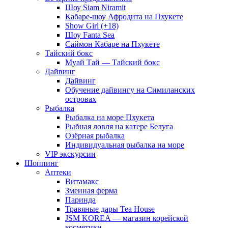
Шоу Siam Niramit
Кабаре-шоу Афродита на Пхукете
Show Girl (+18)
Шоу Fanta Sea
Саймон Кабаре на Пхукете
Тайский бокс
Муай Тай — Тайский бокс
Дайвинг
Дайвинг
Обучение дайвингу на Симиланских
островах
Рыбалка
Рыбалка на море Пхукета
Рыбная ловля на катере Белуга
Озёрная рыбалка
Индивидуальная рыбалка на море
VIP экскурсии
Шоппинг
Аптеки
Витамакс
Змеиная ферма
Паринда
Травяные дары Tea House
JSM KOREA — магазин корейской
косметики