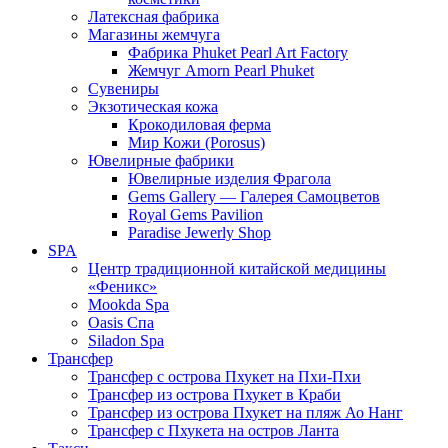
Латексная фабрика
Магазины жемчуга
Фабрика Phuket Pearl Art Factory
Жемчуг Amorn Pearl Phuket
Сувениры
Экзотическая кожа
Крокодиловая ферма
Мир Кожи (Porosus)
Ювелирные фабрики
Ювелирные изделия Фрагола
Gems Gallery — Галерея Самоцветов
Royal Gems Pavilion
Paradise Jewerly Shop
SPA
Центр традиционной китайской медицины
«Феникс»
Mookda Spa
Oasis Спа
Siladon Spa
Трансфер
Трансфер с острова Пхукет на Пхи-Пхи
Трансфер из острова Пхукет в Краби
Трансфер из острова Пхукет на пляж Ао Нанг
Трансфер с Пхукета на остров Ланта