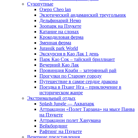
Сухопутные
Озеро Cheo lan
Экзотический андаманский треугольник
Дельфинарий Немо
Зоопарк на Пхукете
Катание на слонах
Крокодиловая ферма
Змеиная ферма
Jurassik park World
Экскурсия в Као Лак 1 день
Парк Као Сок – тайский бриллиант
Вечерний Као Лак
Провинция Краби – затерянный рай
Прогулки по Старому городу
Путешествие в самое сердце дракона
Поездка в Пханг Нга – приключение в
историческом жанре
Экстримальный отдых
Splash Jungle — Аквапарк
Аттракцион «Полет Тарзана» на мысе Панва
на Пхукете
Аттракцион полет Ханумана
Вейкбординг
Рафтинг на Пхукете
Вечерние представления