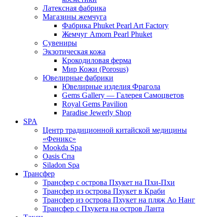
Латексная фабрика
Магазины жемчуга
Фабрика Phuket Pearl Art Factory
Жемчуг Amorn Pearl Phuket
Сувениры
Экзотическая кожа
Крокодиловая ферма
Мир Кожи (Porosus)
Ювелирные фабрики
Ювелирные изделия Фрагола
Gems Gallery — Галерея Самоцветов
Royal Gems Pavilion
Paradise Jewerly Shop
SPA
Центр традиционной китайской медицины
«Феникс»
Mookda Spa
Oasis Спа
Siladon Spa
Трансфер
Трансфер с острова Пхукет на Пхи-Пхи
Трансфер из острова Пхукет в Краби
Трансфер из острова Пхукет на пляж Ао Нанг
Трансфер с Пхукета на остров Ланта