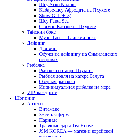
Шоу Siam Niramit
Кабаре-шоу Афродита на Пхукете
Show Girl (+18)
Шоу Fanta Sea
Саймон Кабаре на Пхукете
Тайский бокс
Муай Тай — Тайский бокс
Дайвинг
Дайвинг
Обучение дайвингу на Симиланских
островах
Рыбалка
Рыбалка на море Пхукета
Рыбная ловля на катере Белуга
Озёрная рыбалка
Индивидуальная рыбалка на море
VIP экскурсии
Шоппинг
Аптеки
Витамакс
Змеиная ферма
Паринда
Травяные дары Tea House
JSM KOREA — магазин корейской
косметики