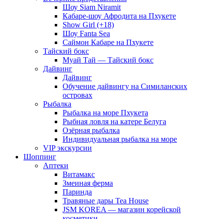
Шоу Siam Niramit
Кабаре-шоу Афродита на Пхукете
Show Girl (+18)
Шоу Fanta Sea
Саймон Кабаре на Пхукете
Тайский бокс
Муай Тай — Тайский бокс
Дайвинг
Дайвинг
Обучение дайвингу на Симиланских
островах
Рыбалка
Рыбалка на море Пхукета
Рыбная ловля на катере Белуга
Озёрная рыбалка
Индивидуальная рыбалка на море
VIP экскурсии
Шоппинг
Аптеки
Витамакс
Змеиная ферма
Паринда
Травяные дары Tea House
JSM KOREA — магазин корейской
косметики