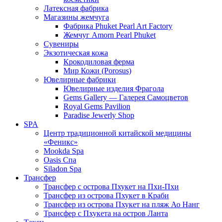
Латексная фабрика
Магазины жемчуга
Фабрика Phuket Pearl Art Factory
Жемчуг Amorn Pearl Phuket
Сувениры
Экзотическая кожа
Крокодиловая ферма
Мир Кожи (Porosus)
Ювелирные фабрики
Ювелирные изделия Фрагола
Gems Gallery — Галерея Самоцветов
Royal Gems Pavilion
Paradise Jewerly Shop
SPA
Центр традиционной китайской медицины
«Феникс»
Mookda Spa
Oasis Спа
Siladon Spa
Трансфер
Трансфер с острова Пхукет на Пхи-Пхи
Трансфер из острова Пхукет в Краби
Трансфер из острова Пхукет на пляж Ао Нанг
Трансфер с Пхукета на остров Ланта