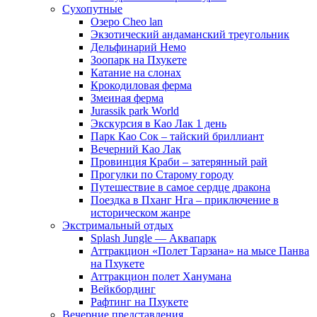
Сухопутные
Озеро Cheo lan
Экзотический андаманский треугольник
Дельфинарий Немо
Зоопарк на Пхукете
Катание на слонах
Крокодиловая ферма
Змеиная ферма
Jurassik park World
Экскурсия в Као Лак 1 день
Парк Као Сок – тайский бриллиант
Вечерний Као Лак
Провинция Краби – затерянный рай
Прогулки по Старому городу
Путешествие в самое сердце дракона
Поездка в Пханг Нга – приключение в
историческом жанре
Экстримальный отдых
Splash Jungle — Аквапарк
Аттракцион «Полет Тарзана» на мысе Панва
на Пхукете
Аттракцион полет Ханумана
Вейкбординг
Рафтинг на Пхукете
Вечерние представления