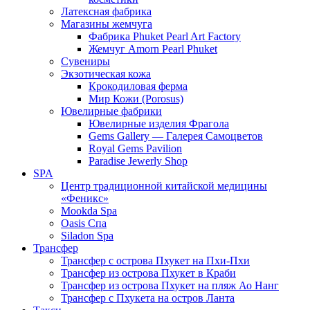
Латексная фабрика
Магазины жемчуга
Фабрика Phuket Pearl Art Factory
Жемчуг Amorn Pearl Phuket
Сувениры
Экзотическая кожа
Крокодиловая ферма
Мир Кожи (Porosus)
Ювелирные фабрики
Ювелирные изделия Фрагола
Gems Gallery — Галерея Самоцветов
Royal Gems Pavilion
Paradise Jewerly Shop
SPA
Центр традиционной китайской медицины
«Феникс»
Mookda Spa
Oasis Спа
Siladon Spa
Трансфер
Трансфер с острова Пхукет на Пхи-Пхи
Трансфер из острова Пхукет в Краби
Трансфер из острова Пхукет на пляж Ао Нанг
Трансфер с Пхукета на остров Ланта