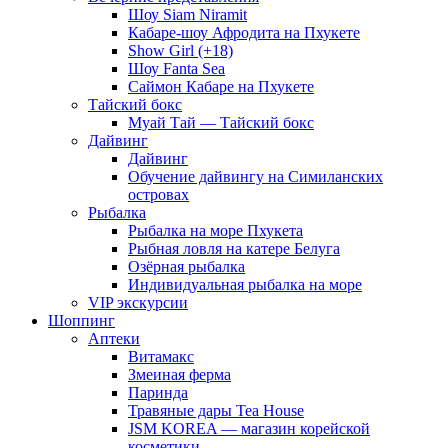
Шоу Siam Niramit
Кабаре-шоу Афродита на Пхукете
Show Girl (+18)
Шоу Fanta Sea
Саймон Кабаре на Пхукете
Тайский бокс
Муай Тай — Тайский бокс
Дайвинг
Дайвинг
Обучение дайвингу на Симиланских
островах
Рыбалка
Рыбалка на море Пхукета
Рыбная ловля на катере Белуга
Озёрная рыбалка
Индивидуальная рыбалка на море
VIP экскурсии
Шоппинг
Аптеки
Витамакс
Змеиная ферма
Паринда
Травяные дары Tea House
JSM KOREA — магазин корейской
косметики