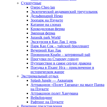
Сухопутные
Озеро Cheo lan
Экзотический андаманский треугольник
Дельфинарий Немо
Зоопарк на Пхукете
Катание на слонах
Крокодиловая ферма
Змеиная ферма
Jurassik park World
Экскурсия в Као Лак 1 день
Парк Као Сок – тайский бриллиант
Вечерний Као Лак
Провинция Краби – затерянный рай
Прогулки по Старому городу
Путешествие в самое сердце дракона
Поездка в Пханг Нга – приключение в
историческом жанре
Экстримальный отдых
Splash Jungle — Аквапарк
Аттракцион «Полет Тарзана» на мысе Панва
на Пхукете
Аттракцион полет Ханумана
Вейкбординг
Рафтинг на Пхукете
Вечерние представления