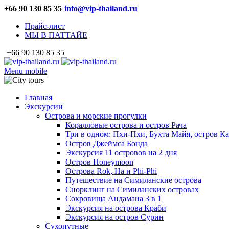
+66 90 130 85 35
info@vip-thailand.ru
Прайс-лист
МЫ В ПАТТАЙЕ
+66 90 130 85 35
Menu mobile
Главная
Экскурсии
Острова и морские прогулки
Коралловые острова и остров Рача
Три в одном: Пхи-Пхи, Бухта Майя, остров К
Остров Джеймса Бонда
Экскурсия 11 островов на 2 дня
Остров Honeymoon
Острова Rok, Ha и Phi-Phi
Путешествие на Симиланские острова
Снорклинг на Симиланских островах
Сокровища Андамана 3 в 1
Экскурсия на острова Краби
Экскурсия на остров Сурин
Сухопутные