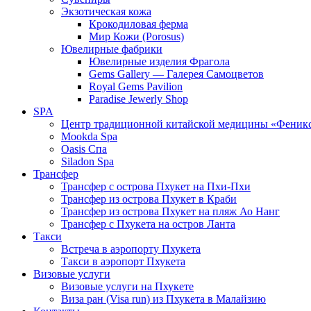
Экзотическая кожа
Крокодиловая ферма
Мир Кожи (Porosus)
Ювелирные фабрики
Ювелирные изделия Фрагола
Gems Gallery — Галерея Самоцветов
Royal Gems Pavilion
Paradise Jewerly Shop
SPA
Центр традиционной китайской медицины «Феник
Mookda Spa
Oasis Спа
Siladon Spa
Трансфер
Трансфер с острова Пхукет на Пхи-Пхи
Трансфер из острова Пхукет в Краби
Трансфер из острова Пхукет на пляж Ао Нанг
Трансфер с Пхукета на остров Ланта
Такси
Встреча в аэропорту Пхукета
Такси в аэропорт Пхукета
Визовые услуги
Визовые услуги на Пхукете
Виза ран (Visa run) из Пхукета в Малайзию