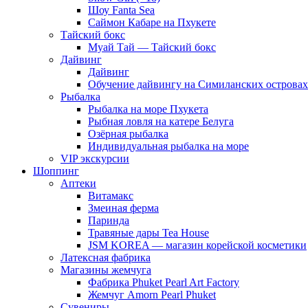
Шоу Fanta Sea
Саймон Кабаре на Пхукете
Тайский бокс
Муай Тай — Тайский бокс
Дайвинг
Дайвинг
Обучение дайвингу на Симиланских островах
Рыбалка
Рыбалка на море Пхукета
Рыбная ловля на катере Белуга
Озёрная рыбалка
Индивидуальная рыбалка на море
VIP экскурсии
Шоппинг
Аптеки
Витамакс
Змеиная ферма
Паринда
Травяные дары Tea House
JSM KOREA — магазин корейской косметики
Латексная фабрика
Магазины жемчуга
Фабрика Phuket Pearl Art Factory
Жемчуг Amorn Pearl Phuket
Сувениры