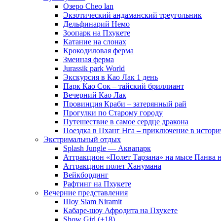
Озеро Cheo lan
Экзотический андаманский треугольник
Дельфинарий Немо
Зоопарк на Пхукете
Катание на слонах
Крокодиловая ферма
Змеиная ферма
Jurassik park World
Экскурсия в Као Лак 1 день
Парк Као Сок – тайский бриллиант
Вечерний Као Лак
Провинция Краби – затерянный рай
Прогулки по Старому городу
Путешествие в самое сердце дракона
Поездка в Пханг Нга – приключение в истори
Экстримальный отдых
Splash Jungle — Аквапарк
Аттракцион «Полет Тарзана» на мысе Панва 
Аттракцион полет Ханумана
Вейкбординг
Рафтинг на Пхукете
Вечерние представления
Шоу Siam Niramit
Кабаре-шоу Афродита на Пхукете
Show Girl (+18)