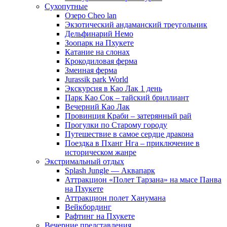
Сухопутные
Озеро Cheo lan
Экзотический андаманский треугольник
Дельфинарий Немо
Зоопарк на Пхукете
Катание на слонах
Крокодиловая ферма
Змеиная ферма
Jurassik park World
Экскурсия в Као Лак 1 день
Парк Као Сок – тайский бриллиант
Вечерний Као Лак
Провинция Краби – затерянный рай
Прогулки по Старому городу
Путешествие в самое сердце дракона
Поездка в Пханг Нга – приключение в
историческом жанре
Экстримальный отдых
Splash Jungle — Аквапарк
Аттракцион «Полет Тарзана» на мысе Панва
на Пхукете
Аттракцион полет Ханумана
Вейкбординг
Рафтинг на Пхукете
Вечерние представления