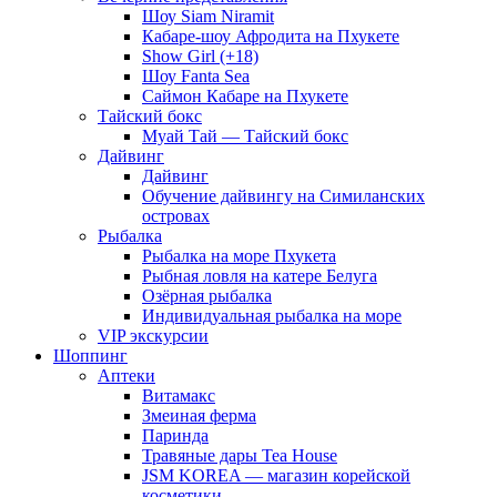
Шоу Siam Niramit
Кабаре-шоу Афродита на Пхукете
Show Girl (+18)
Шоу Fanta Sea
Саймон Кабаре на Пхукете
Тайский бокс
Муай Тай — Тайский бокс
Дайвинг
Дайвинг
Обучение дайвингу на Симиланских
островах
Рыбалка
Рыбалка на море Пхукета
Рыбная ловля на катере Белуга
Озёрная рыбалка
Индивидуальная рыбалка на море
VIP экскурсии
Шоппинг
Аптеки
Витамакс
Змеиная ферма
Паринда
Травяные дары Tea House
JSM KOREA — магазин корейской
косметики