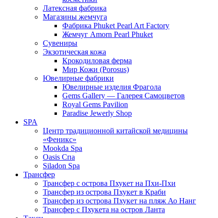
Латексная фабрика
Магазины жемчуга
Фабрика Phuket Pearl Art Factory
Жемчуг Amorn Pearl Phuket
Сувениры
Экзотическая кожа
Крокодиловая ферма
Мир Кожи (Porosus)
Ювелирные фабрики
Ювелирные изделия Фрагола
Gems Gallery — Галерея Самоцветов
Royal Gems Pavilion
Paradise Jewerly Shop
SPA
Центр традиционной китайской медицины
«Феникс»
Mookda Spa
Oasis Спа
Siladon Spa
Трансфер
Трансфер с острова Пхукет на Пхи-Пхи
Трансфер из острова Пхукет в Краби
Трансфер из острова Пхукет на пляж Ао Нанг
Трансфер с Пхукета на остров Ланта