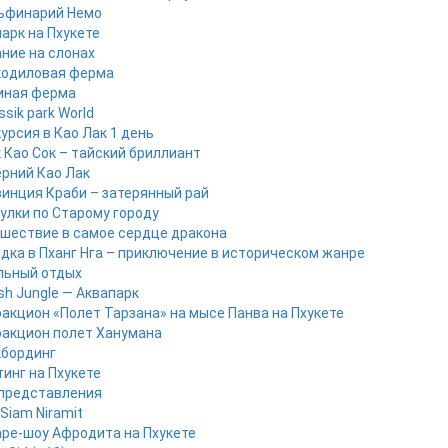
ьфинарий Немо
арк на Пхукете
ние на слонах
кодиловая ферма
иная ферма
ssik park World
урсия в Као Лак 1 день
 Као Сок – тайский бриллиант
рний Као Лак
инция Краби – затерянный рай
улки по Старому городу
шествие в самое сердце дракона
дка в Пханг Нга – приключение в историческом жанре
льный отдых
sh Jungle — Аквапарк
акцион «Полет Тарзана» на мысе Панва на Пхукете
акцион полет Ханумана
кбординг
инг на Пхукете
представления
Siam Niramit
ре-шоу Афродита на Пхукете