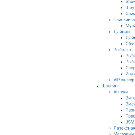
Show
Шоу 
Сайм
Тайский б
Муай
Дайвинг
Дай
Обуч
Рыбалка
Рыба
Рыбн
Озё
Инди
VIP экску
Шоппинг
Аптеки
Вит
Зме
Пар
Трав
JSM 
Латексная
Магазины