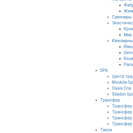
Фабр
Жемч
Сувениры
Экзотичес
Кро
Мир 
Ювелирны
Юве
Gems
Roya
Para
SPA
Центр тра
Mookda S
Oasis Спа
Siladon Sp
Трансфер
Трансфер 
Трансфер 
Трансфер 
Трансфер 
Такси