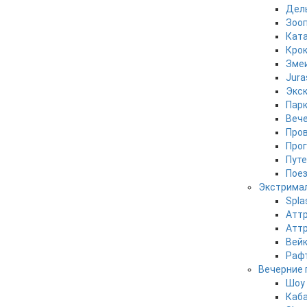
Дел
Зооп
Ката
Кро
Зме
Jura
Экск
Парк
Вече
Пров
Прог
Путе
Поез
Экстрима
Spla
Аттр
Аттр
Вей
Рафт
Вечерние 
Шоу 
Каба