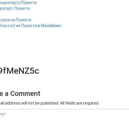
 аэропорту Пхукета
эропорт Пхукета
слуги на Пхукете
Visa run) из Пхукета в Малайзию
9fMeNZ5c
e a Comment
il address will not be published. All fields are required.