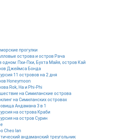
 морские прогулки
лловые острова и остров Рача
в одном: Пхи-Пхи, Бухта Майя, остров Кай
ров Джеймса Бонда
урсия 11 островов на 2 дня
ров Honeymoon
ова Rok, Ha и Phi-Phi
шествие на Симиланские острова
клинг на Симиланских островах
овища Андамана 3 в 1
урсия на острова Краби
урсия на остров Сурин
ые
о Cheo lan
тический андаманский треугольник