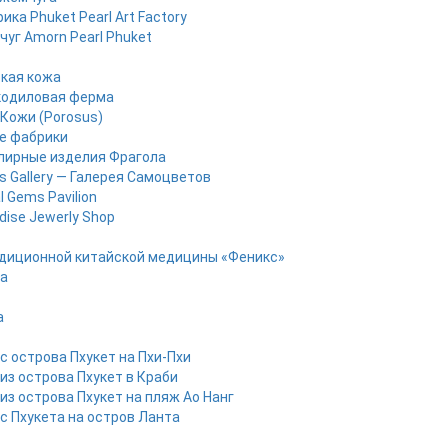
ика Phuket Pearl Art Factory
уг Amorn Pearl Phuket
кая кожа
кодиловая ферма
Кожи (Porosus)
е фабрики
лирные изделия Фрагола
 Gallery — Галерея Самоцветов
l Gems Pavilion
dise Jewerly Shop
диционной китайской медицины «Феникс»
pa
a
с острова Пхукет на Пхи-Пхи
из острова Пхукет в Краби
из острова Пхукет на пляж Ао Нанг
с Пхукета на остров Ланта