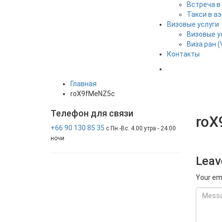
Встреча в
Такси в а
Визовые услуги
Визовые у
Виза ран (
Контакты
Главная
roX9fMeNZ5c
Телефон
для связи
roX
+66 90 130 85 35
с Пн.-Вс. 4.00 утра - 24.00
ночи
Leav
Your ema