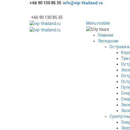
+66 90 130 85 35
info@vip-thailand.ru
+66 90 130 85 35
Menu mobile
Главная
Экскурсии
Острова и
Кора
Три 
Ост
Экск
Ост
Остр
Путе
Снор
Сокр
Экск
Экск
Сухопутн
Озер
Экзо