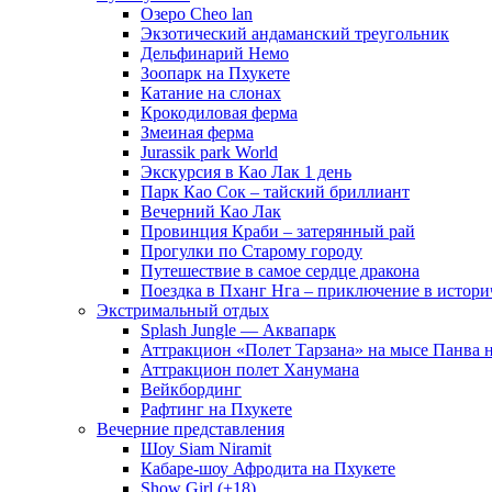
Озеро Cheo lan
Экзотический андаманский треугольник
Дельфинарий Немо
Зоопарк на Пхукете
Катание на слонах
Крокодиловая ферма
Змеиная ферма
Jurassik park World
Экскурсия в Као Лак 1 день
Парк Као Сок – тайский бриллиант
Вечерний Као Лак
Провинция Краби – затерянный рай
Прогулки по Старому городу
Путешествие в самое сердце дракона
Поездка в Пханг Нга – приключение в истори
Экстримальный отдых
Splash Jungle — Аквапарк
Аттракцион «Полет Тарзана» на мысе Панва 
Аттракцион полет Ханумана
Вейкбординг
Рафтинг на Пхукете
Вечерние представления
Шоу Siam Niramit
Кабаре-шоу Афродита на Пхукете
Show Girl (+18)