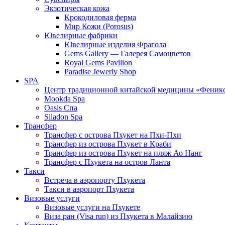
Экзотическая кожа
Крокодиловая ферма
Мир Кожи (Porosus)
Ювелирные фабрики
Ювелирные изделия Фрагола
Gems Gallery — Галерея Самоцветов
Royal Gems Pavilion
Paradise Jewerly Shop
SPA
Центр традиционной китайской медицины «Феник
Mookda Spa
Oasis Спа
Siladon Spa
Трансфер
Трансфер с острова Пхукет на Пхи-Пхи
Трансфер из острова Пхукет в Краби
Трансфер из острова Пхукет на пляж Ао Нанг
Трансфер с Пхукета на остров Ланта
Такси
Встреча в аэропорту Пхукета
Такси в аэропорт Пхукета
Визовые услуги
Визовые услуги на Пхукете
Виза ран (Visa run) из Пхукета в Малайзию