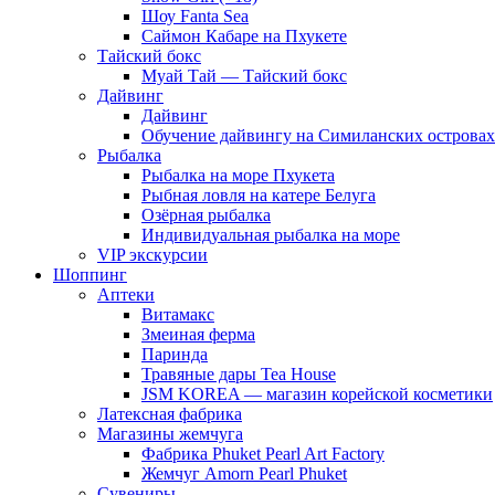
Шоу Fanta Sea
Саймон Кабаре на Пхукете
Тайский бокс
Муай Тай — Тайский бокс
Дайвинг
Дайвинг
Обучение дайвингу на Симиланских островах
Рыбалка
Рыбалка на море Пхукета
Рыбная ловля на катере Белуга
Озёрная рыбалка
Индивидуальная рыбалка на море
VIP экскурсии
Шоппинг
Аптеки
Витамакс
Змеиная ферма
Паринда
Травяные дары Tea House
JSM KOREA — магазин корейской косметики
Латексная фабрика
Магазины жемчуга
Фабрика Phuket Pearl Art Factory
Жемчуг Amorn Pearl Phuket
Сувениры