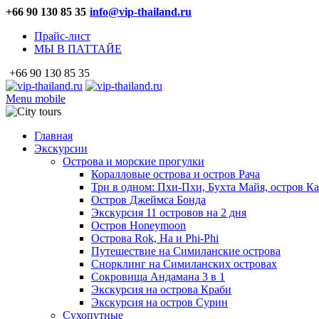
+66 90 130 85 35
info@vip-thailand.ru
Прайс-лист
МЫ В ПАТТАЙЕ
+66 90 130 85 35
Menu mobile
Главная
Экскурсии
Острова и морские прогулки
Коралловые острова и остров Рача
Три в одном: Пхи-Пхи, Бухта Майя, остров К
Остров Джеймса Бонда
Экскурсия 11 островов на 2 дня
Остров Honeymoon
Острова Rok, Ha и Phi-Phi
Путешествие на Симиланские острова
Снорклинг на Симиланских островах
Сокровища Андамана 3 в 1
Экскурсия на острова Краби
Экскурсия на остров Сурин
Сухопутные