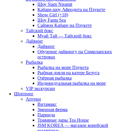
Шоу Siam Niramit
Кабаре-шоу Афродита на Пхукете
Show Girl (+18)
Шоу Fanta Sea
Саймон Кабаре на Пхукете
Тайский бокс
Муай Тай — Тайский бокс
Дайвинг
Дайвинг
Обучение дайвингу на Симиланских
островах
Рыбалка
Рыбалка на море Пхукета
Рыбная ловля на катере Белуга
Озёрная рыбалка
Индивидуальная рыбалка на море
VIP экскурсии
Шоппинг
Аптеки
Витамакс
Змеиная ферма
Паринда
Травяные дары Tea House
JSM KOREA — магазин корейской
косметики