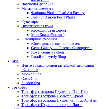
Латексная фабрика
Магазины жемчуга
Фабрика Phuket Pearl Art Factory
Жемчуг Amorn Pearl Phuket
Сувениры
Экзотическая кожа
Крокодиловая ферма
Мир Кожи (Porosus)
Ювелирные фабрики
Ювелирные изделия Фрагола
Gems Gallery — Галерея Самоцветов
Royal Gems Pavilion
Paradise Jewerly Shop
SPA
Центр традиционной китайской медицины
«Феникс»
Mookda Spa
Oasis Спа
Siladon Spa
Трансфер
Трансфер с острова Пхукет на Пхи-Пхи
Трансфер из острова Пхукет в Краби
Трансфер из острова Пхукет на пляж Ао Нанг
Трансфер с Пхукета на остров Ланта