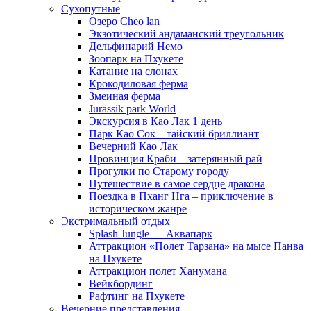
Сухопутные
Озеро Cheo lan
Экзотический андаманский треугольник
Дельфинарий Немо
Зоопарк на Пхукете
Катание на слонах
Крокодиловая ферма
Змеиная ферма
Jurassik park World
Экскурсия в Као Лак 1 день
Парк Као Сок – тайский бриллиант
Вечерний Као Лак
Провинция Краби – затерянный рай
Прогулки по Старому городу
Путешествие в самое сердце дракона
Поездка в Пханг Нга – приключение в
историческом жанре
Экстримальный отдых
Splash Jungle — Аквапарк
Аттракцион «Полет Тарзана» на мысе Панва
на Пхукете
Аттракцион полет Ханумана
Вейкбординг
Рафтинг на Пхукете
Вечерние представления