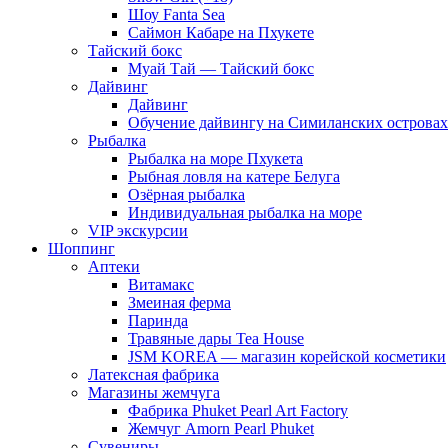
Шоу Fanta Sea
Саймон Кабаре на Пхукете
Тайский бокс
Муай Тай — Тайский бокс
Дайвинг
Дайвинг
Обучение дайвингу на Симиланских островах
Рыбалка
Рыбалка на море Пхукета
Рыбная ловля на катере Белуга
Озёрная рыбалка
Индивидуальная рыбалка на море
VIP экскурсии
Шоппинг
Аптеки
Витамакс
Змеиная ферма
Паринда
Травяные дары Tea House
JSM KOREA — магазин корейской косметики
Латексная фабрика
Магазины жемчуга
Фабрика Phuket Pearl Art Factory
Жемчуг Amorn Pearl Phuket
Сувениры