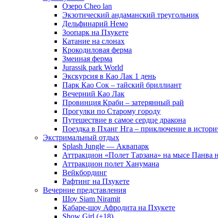
Озеро Cheo lan
Экзотический андаманский треугольник
Дельфинарий Немо
Зоопарк на Пхукете
Катание на слонах
Крокодиловая ферма
Змеиная ферма
Jurassik park World
Экскурсия в Као Лак 1 день
Парк Као Сок – тайский бриллиант
Вечерний Као Лак
Провинция Краби – затерянный рай
Прогулки по Старому городу
Путешествие в самое сердце дракона
Поездка в Пханг Нга – приключение в истори
Экстримальный отдых
Splash Jungle — Аквапарк
Аттракцион «Полет Тарзана» на мысе Панва 
Аттракцион полет Ханумана
Вейкбординг
Рафтинг на Пхукете
Вечерние представления
Шоу Siam Niramit
Кабаре-шоу Афродита на Пхукете
Show Girl (+18)