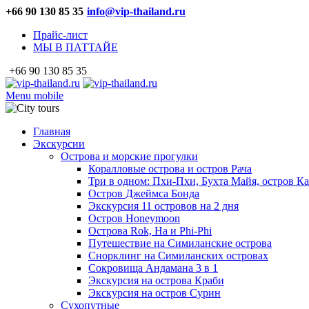
+66 90 130 85 35
info@vip-thailand.ru
Прайс-лист
МЫ В ПАТТАЙЕ
+66 90 130 85 35
Menu mobile
Главная
Экскурсии
Острова и морские прогулки
Коралловые острова и остров Рача
Три в одном: Пхи-Пхи, Бухта Майя, остров К
Остров Джеймса Бонда
Экскурсия 11 островов на 2 дня
Остров Honeymoon
Острова Rok, Ha и Phi-Phi
Путешествие на Симиланские острова
Снорклинг на Симиланских островах
Сокровища Андамана 3 в 1
Экскурсия на острова Краби
Экскурсия на остров Сурин
Сухопутные