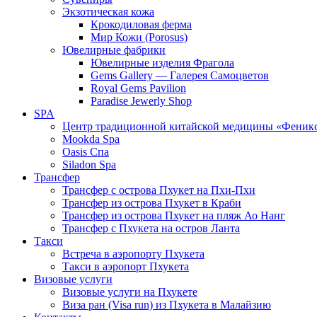
Экзотическая кожа
Крокодиловая ферма
Мир Кожи (Porosus)
Ювелирные фабрики
Ювелирные изделия Фрагола
Gems Gallery — Галерея Самоцветов
Royal Gems Pavilion
Paradise Jewerly Shop
SPA
Центр традиционной китайской медицины «Феник
Mookda Spa
Oasis Спа
Siladon Spa
Трансфер
Трансфер с острова Пхукет на Пхи-Пхи
Трансфер из острова Пхукет в Краби
Трансфер из острова Пхукет на пляж Ао Нанг
Трансфер с Пхукета на остров Ланта
Такси
Встреча в аэропорту Пхукета
Такси в аэропорт Пхукета
Визовые услуги
Визовые услуги на Пхукете
Виза ран (Visa run) из Пхукета в Малайзию