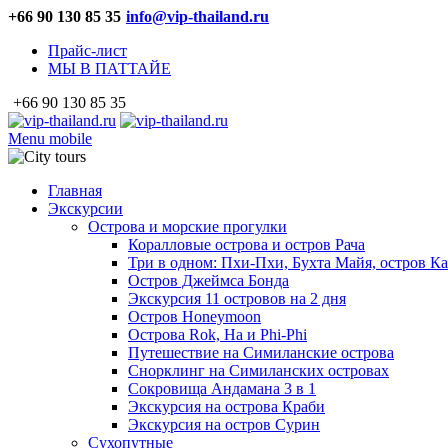
+66 90 130 85 35
info@vip-thailand.ru
Прайс-лист
МЫ В ПАТТАЙЕ
+66 90 130 85 35
Menu mobile
Главная
Экскурсии
Острова и морские прогулки
Коралловые острова и остров Рача
Три в одном: Пхи-Пхи, Бухта Майя, остров К
Остров Джеймса Бонда
Экскурсия 11 островов на 2 дня
Остров Honeymoon
Острова Rok, Ha и Phi-Phi
Путешествие на Симиланские острова
Снорклинг на Симиланских островах
Сокровища Андамана 3 в 1
Экскурсия на острова Краби
Экскурсия на остров Сурин
Сухопутные