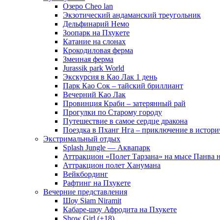
Озеро Cheo lan
Экзотический андаманский треугольник
Дельфинарий Немо
Зоопарк на Пхукете
Катание на слонах
Крокодиловая ферма
Змеиная ферма
Jurassik park World
Экскурсия в Као Лак 1 день
Парк Као Сок – тайский бриллиант
Вечерний Као Лак
Провинция Краби – затерянный рай
Прогулки по Старому городу
Путешествие в самое сердце дракона
Поездка в Пханг Нга – приключение в истори
Экстримальный отдых
Splash Jungle — Аквапарк
Аттракцион «Полет Тарзана» на мысе Панва 
Аттракцион полет Ханумана
Вейкбординг
Рафтинг на Пхукете
Вечерние представления
Шоу Siam Niramit
Кабаре-шоу Афродита на Пхукете
Show Girl (+18)