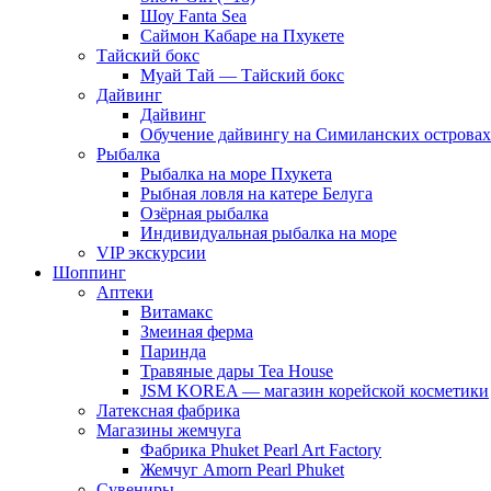
Шоу Fanta Sea
Саймон Кабаре на Пхукете
Тайский бокс
Муай Тай — Тайский бокс
Дайвинг
Дайвинг
Обучение дайвингу на Симиланских островах
Рыбалка
Рыбалка на море Пхукета
Рыбная ловля на катере Белуга
Озёрная рыбалка
Индивидуальная рыбалка на море
VIP экскурсии
Шоппинг
Аптеки
Витамакс
Змеиная ферма
Паринда
Травяные дары Tea House
JSM KOREA — магазин корейской косметики
Латексная фабрика
Магазины жемчуга
Фабрика Phuket Pearl Art Factory
Жемчуг Amorn Pearl Phuket
Сувениры