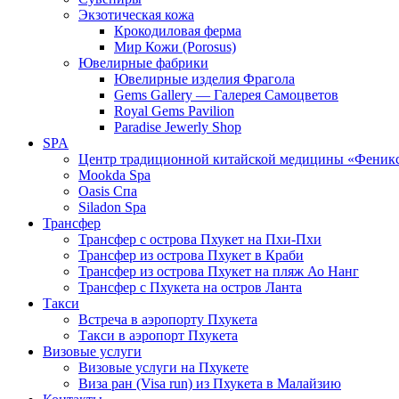
Экзотическая кожа
Крокодиловая ферма
Мир Кожи (Porosus)
Ювелирные фабрики
Ювелирные изделия Фрагола
Gems Gallery — Галерея Самоцветов
Royal Gems Pavilion
Paradise Jewerly Shop
SPA
Центр традиционной китайской медицины «Феник
Mookda Spa
Oasis Спа
Siladon Spa
Трансфер
Трансфер с острова Пхукет на Пхи-Пхи
Трансфер из острова Пхукет в Краби
Трансфер из острова Пхукет на пляж Ао Нанг
Трансфер с Пхукета на остров Ланта
Такси
Встреча в аэропорту Пхукета
Такси в аэропорт Пхукета
Визовые услуги
Визовые услуги на Пхукете
Виза ран (Visa run) из Пхукета в Малайзию