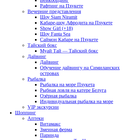
Вейкбординг
Рафтинг на Пхукете
Вечерние представления
Шоу Siam Niramit
Кабаре-шоу Афродита на Пхукете
Show Girl (+18)
Шоу Fanta Sea
Саймон Кабаре на Пхукете
Тайский бокс
Муай Тай — Тайский бокс
Дайвинг
Дайвинг
Обучение дайвингу на Симиланских
островах
Рыбалка
Рыбалка на море Пхукета
Рыбная ловля на катере Белуга
Озёрная рыбалка
Индивидуальная рыбалка на море
VIP экскурсии
Шоппинг
Аптеки
Витамакс
Змеиная ферма
Паринда