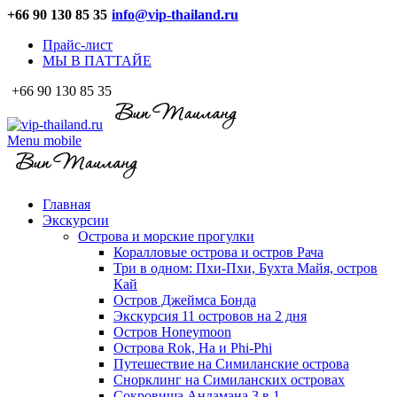
+66 90 130 85 35
info@vip-thailand.ru
Прайс-лист
МЫ В ПАТТАЙЕ
+66 90 130 85 35
Menu mobile
Главная
Экскурсии
Острова и морские прогулки
Коралловые острова и остров Рача
Три в одном: Пхи-Пхи, Бухта Майя, остров
Кай
Остров Джеймса Бонда
Экскурсия 11 островов на 2 дня
Остров Honeymoon
Острова Rok, Ha и Phi-Phi
Путешествие на Симиланские острова
Снорклинг на Симиланских островах
Сокровища Андамана 3 в 1