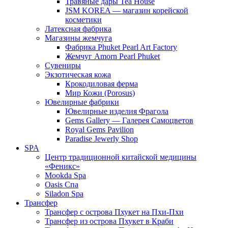
Травяные дары Tea House
JSM KOREA — магазин корейской
косметики
Латексная фабрика
Магазины жемчуга
Фабрика Phuket Pearl Art Factory
Жемчуг Amorn Pearl Phuket
Сувениры
Экзотическая кожа
Крокодиловая ферма
Мир Кожи (Porosus)
Ювелирные фабрики
Ювелирные изделия Фрагола
Gems Gallery — Галерея Самоцветов
Royal Gems Pavilion
Paradise Jewerly Shop
SPA
Центр традиционной китайской медицины
«Феникс»
Mookda Spa
Oasis Спа
Siladon Spa
Трансфер
Трансфер с острова Пхукет на Пхи-Пхи
Трансфер из острова Пхукет в Краби