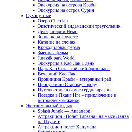
Экскурсия на острова Краби
Экскурсия на остров Сурин
Сухопутные
Озеро Cheo lan
Экзотический андаманский треугольник
Дельфинарий Немо
Зоопарк на Пхукете
Катание на слонах
Крокодиловая ферма
Змеиная ферма
Jurassik park World
Экскурсия в Као Лак 1 день
Парк Као Сок – тайский бриллиант
Вечерний Као Лак
Провинция Краби – затерянный рай
Прогулки по Старому городу
Путешествие в самое сердце дракона
Поездка в Пханг Нга – приключение в
историческом жанре
Экстримальный отдых
Splash Jungle — Аквапарк
Аттракцион «Полет Тарзана» на мысе Панва
на Пхукете
Аттракцион полет Ханумана