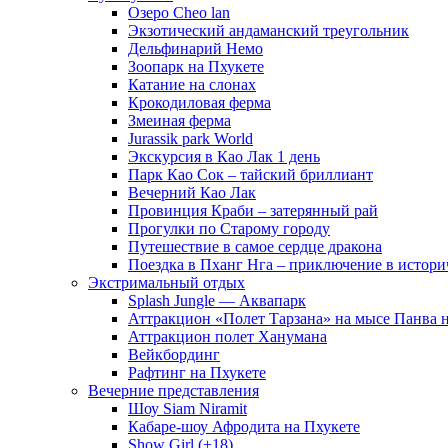
Озеро Cheo lan
Экзотический андаманский треугольник
Дельфинарий Немо
Зоопарк на Пхукете
Катание на слонах
Крокодиловая ферма
Змеиная ферма
Jurassik park World
Экскурсия в Као Лак 1 день
Парк Као Сок – тайский бриллиант
Вечерний Као Лак
Провинция Краби – затерянный рай
Прогулки по Старому городу
Путешествие в самое сердце дракона
Поездка в Пханг Нга – приключение в истори
Экстримальный отдых
Splash Jungle — Аквапарк
Аттракцион «Полет Тарзана» на мысе Панва 
Аттракцион полет Ханумана
Вейкбординг
Рафтинг на Пхукете
Вечерние представления
Шоу Siam Niramit
Кабаре-шоу Афродита на Пхукете
Show Girl (+18)