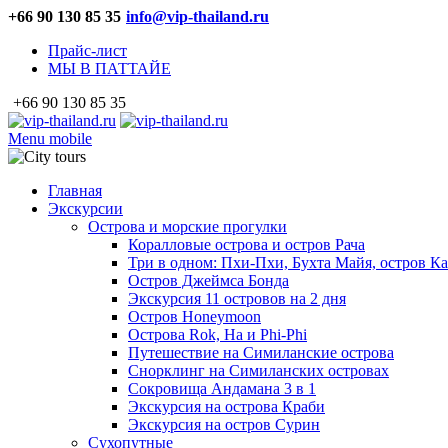
+66 90 130 85 35
info@vip-thailand.ru
Прайс-лист
МЫ В ПАТТАЙЕ
+66 90 130 85 35
Menu mobile
Главная
Экскурсии
Острова и морские прогулки
Коралловые острова и остров Рача
Три в одном: Пхи-Пхи, Бухта Майя, остров К
Остров Джеймса Бонда
Экскурсия 11 островов на 2 дня
Остров Honeymoon
Острова Rok, Ha и Phi-Phi
Путешествие на Симиланские острова
Снорклинг на Симиланских островах
Сокровища Андамана 3 в 1
Экскурсия на острова Краби
Экскурсия на остров Сурин
Сухопутные