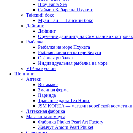
Шоу Fanta Sea
Саймон Кабаре на Пхукете
Тайский бокс
Муай Тай — Тайский бокс
Дайвинг
Дайвинг
Обучение дайвингу на Симиланских островах
Рыбалка
Рыбалка на море Пхукета
Рыбная ловля на катере Белуга
Озёрная рыбалка
Индивидуальная рыбалка на море
VIP экскурсии
Шоппинг
Аптеки
Витамакс
Змеиная ферма
Паринда
Травяные дары Tea House
JSM KOREA — магазин корейской косметики
Латексная фабрика
Магазины жемчуга
Фабрика Phuket Pearl Art Factory
Жемчуг Amorn Pearl Phuket
Сувениры