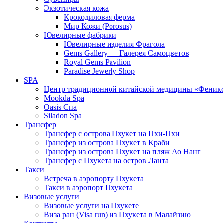
Экзотическая кожа
Крокодиловая ферма
Мир Кожи (Porosus)
Ювелирные фабрики
Ювелирные изделия Фрагола
Gems Gallery — Галерея Самоцветов
Royal Gems Pavilion
Paradise Jewerly Shop
SPA
Центр традиционной китайской медицины «Феник
Mookda Spa
Oasis Спа
Siladon Spa
Трансфер
Трансфер с острова Пхукет на Пхи-Пхи
Трансфер из острова Пхукет в Краби
Трансфер из острова Пхукет на пляж Ао Нанг
Трансфер с Пхукета на остров Ланта
Такси
Встреча в аэропорту Пхукета
Такси в аэропорт Пхукета
Визовые услуги
Визовые услуги на Пхукете
Виза ран (Visa run) из Пхукета в Малайзию