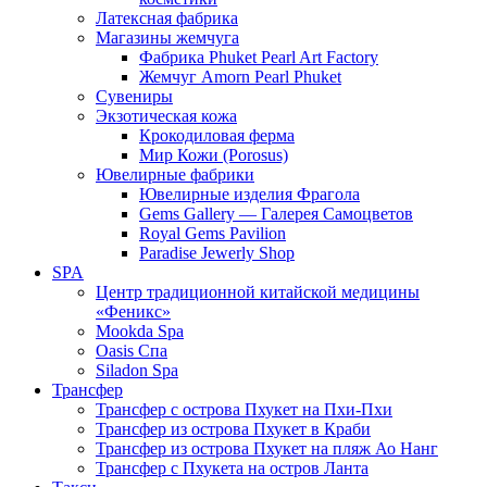
Латексная фабрика
Магазины жемчуга
Фабрика Phuket Pearl Art Factory
Жемчуг Amorn Pearl Phuket
Сувениры
Экзотическая кожа
Крокодиловая ферма
Мир Кожи (Porosus)
Ювелирные фабрики
Ювелирные изделия Фрагола
Gems Gallery — Галерея Самоцветов
Royal Gems Pavilion
Paradise Jewerly Shop
SPA
Центр традиционной китайской медицины
«Феникс»
Mookda Spa
Oasis Спа
Siladon Spa
Трансфер
Трансфер с острова Пхукет на Пхи-Пхи
Трансфер из острова Пхукет в Краби
Трансфер из острова Пхукет на пляж Ао Нанг
Трансфер с Пхукета на остров Ланта