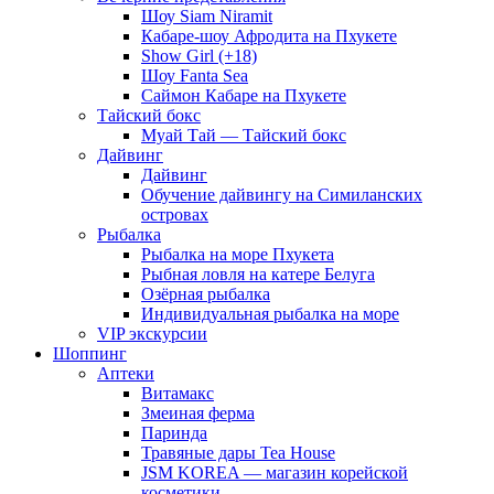
Шоу Siam Niramit
Кабаре-шоу Афродита на Пхукете
Show Girl (+18)
Шоу Fanta Sea
Саймон Кабаре на Пхукете
Тайский бокс
Муай Тай — Тайский бокс
Дайвинг
Дайвинг
Обучение дайвингу на Симиланских
островах
Рыбалка
Рыбалка на море Пхукета
Рыбная ловля на катере Белуга
Озёрная рыбалка
Индивидуальная рыбалка на море
VIP экскурсии
Шоппинг
Аптеки
Витамакс
Змеиная ферма
Паринда
Травяные дары Tea House
JSM KOREA — магазин корейской
косметики