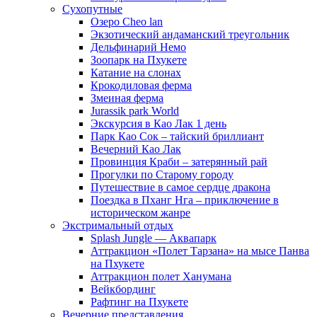
Сухопутные
Озеро Cheo lan
Экзотический андаманский треугольник
Дельфинарий Немо
Зоопарк на Пхукете
Катание на слонах
Крокодиловая ферма
Змеиная ферма
Jurassik park World
Экскурсия в Као Лак 1 день
Парк Као Сок – тайский бриллиант
Вечерний Као Лак
Провинция Краби – затерянный рай
Прогулки по Старому городу
Путешествие в самое сердце дракона
Поездка в Пханг Нга – приключение в
историческом жанре
Экстримальный отдых
Splash Jungle — Аквапарк
Аттракцион «Полет Тарзана» на мысе Панва
на Пхукете
Аттракцион полет Ханумана
Вейкбординг
Рафтинг на Пхукете
Вечерние представления