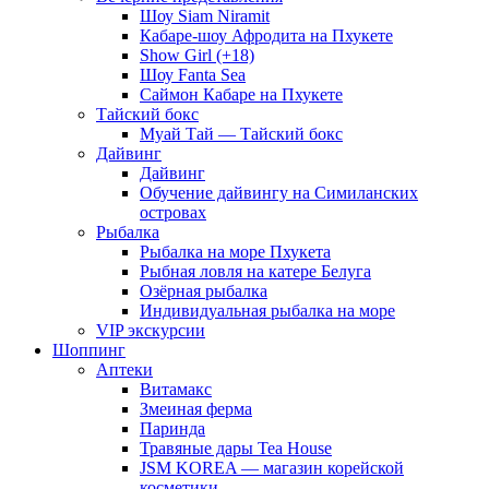
Шоу Siam Niramit
Кабаре-шоу Афродита на Пхукете
Show Girl (+18)
Шоу Fanta Sea
Саймон Кабаре на Пхукете
Тайский бокс
Муай Тай — Тайский бокс
Дайвинг
Дайвинг
Обучение дайвингу на Симиланских
островах
Рыбалка
Рыбалка на море Пхукета
Рыбная ловля на катере Белуга
Озёрная рыбалка
Индивидуальная рыбалка на море
VIP экскурсии
Шоппинг
Аптеки
Витамакс
Змеиная ферма
Паринда
Травяные дары Tea House
JSM KOREA — магазин корейской
косметики