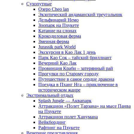
Сухопутные
Озеро Cheo lan
Экзотический андаманский треугольник
Дельфинарий Немо
Зоопарк на Пхукете
Катание на слонах
Крокодиловая ферма
Змеиная ферма
Jurassik park World
Экскурсия в Као Лак 1 день
Парк Као Сок – тайский бриллиант
Вечерний Као Лак
Провинция Краби – затерянный рай
Прогулки по Старому городу
Путешествие в самое сердце дракона
Поездка в Пханг Нга – приключение в
историческом жанре
Экстримальный отдых
Splash Jungle — Аквапарк
Аттракцион «Полет Тарзана» на мысе Панва
на Пхукете
Аттракцион полет Ханумана
Вейкбординг
Рафтинг на Пхукете
Вечерние представления