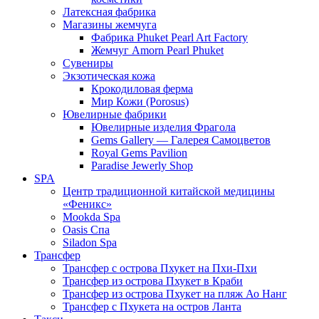
Латексная фабрика
Магазины жемчуга
Фабрика Phuket Pearl Art Factory
Жемчуг Amorn Pearl Phuket
Сувениры
Экзотическая кожа
Крокодиловая ферма
Мир Кожи (Porosus)
Ювелирные фабрики
Ювелирные изделия Фрагола
Gems Gallery — Галерея Самоцветов
Royal Gems Pavilion
Paradise Jewerly Shop
SPA
Центр традиционной китайской медицины
«Феникс»
Mookda Spa
Oasis Спа
Siladon Spa
Трансфер
Трансфер с острова Пхукет на Пхи-Пхи
Трансфер из острова Пхукет в Краби
Трансфер из острова Пхукет на пляж Ао Нанг
Трансфер с Пхукета на остров Ланта