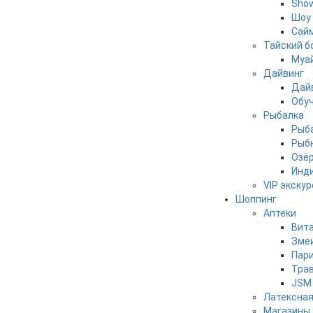
Show
Шоу 
Сайм
Тайский б
Муай
Дайвинг
Дай
Обуч
Рыбалка
Рыба
Рыбн
Озё
Инди
VIP экску
Шоппинг
Аптеки
Вит
Зме
Пар
Трав
JSM 
Латексная
Магазины