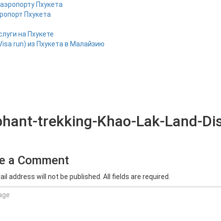
 аэропорту Пхукета
эропорт Пхукета
слуги на Пхукете
Visa run) из Пхукета в Малайзию
phant-trekking-Khao-Lak-Land-Di
e a Comment
il address will not be published. All fields are required.