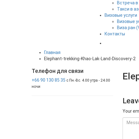
Встреча в
Такси в а
Визовые услуги
Визовые у
Виза ран (
Контакты
Главная
Elephant-trekking-Khao-Lak-Land-Discovery-2
Телефон
для связи
Ele
+66 90 130 85 35
с Пн.-Вс. 4.00 утра - 24.00
ночи
Leav
Your ema