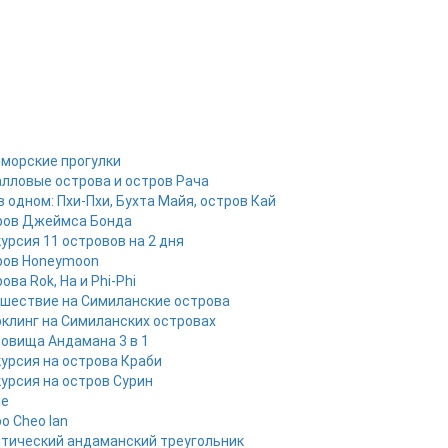
 морские прогулки
лловые острова и остров Рача
в одном: Пхи-Пхи, Бухта Майя, остров Кай
ров Джеймса Бонда
урсия 11 островов на 2 дня
ров Honeymoon
ова Rok, Ha и Phi-Phi
шествие на Симиланские острова
клинг на Симиланских островах
овища Андамана 3 в 1
урсия на острова Краби
урсия на остров Сурин
ые
о Cheo lan
тический андаманский треугольник