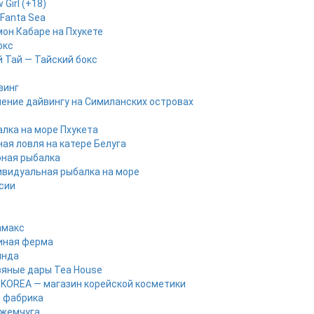
 Girl (+18)
Fanta Sea
он Кабаре на Пхукете
окс
 Тай — Тайский бокс
винг
ение дайвингу на Симиланских островах
лка на море Пхукета
ая ловля на катере Белуга
рная рыбалка
видуальная рыбалка на море
рсии
амакс
иная ферма
инда
яные дары Tea House
KOREA — магазин корейской косметики
 фабрика
 жемчуга