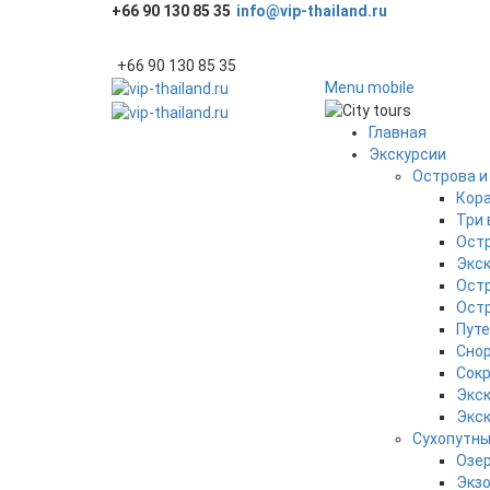
+66 90 130 85 35
info@vip-thailand.ru
+66 90 130 85 35
Menu mobile
Главная
Экскурсии
Острова и
Кора
Три 
Ост
Экск
Ост
Остр
Путе
Снор
Сокр
Экск
Экск
Сухопутн
Озер
Экзо