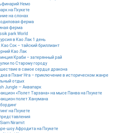
ьфинарий Немо
арк на Пхукете
ние на слонах
кодиловая ферма
иная ферма
ssik park World
урсия в Као Лак 1 день
 Као Сок – тайский бриллиант
рний Као Лак
инция Краби – затерянный рай
улки по Старому городу
шествие в самое сердце дракона
дка в Пханг Нга – приключение в историческом жанре
льный отдых
sh Jungle — Аквапарк
акцион «Полет Тарзана» на мысе Панва на Пхукете
акцион полет Ханумана
кбординг
инг на Пхукете
представления
Siam Niramit
ре-шоу Афродита на Пхукете