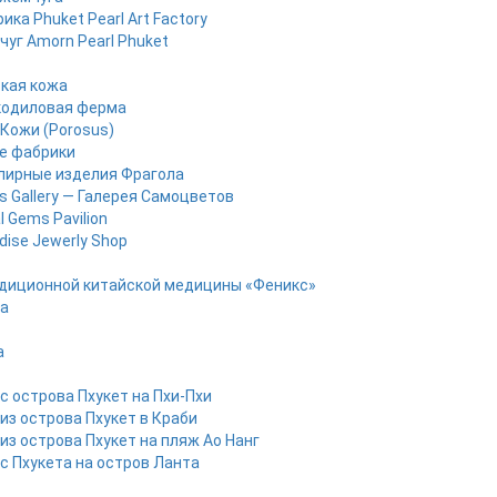
ика Phuket Pearl Art Factory
уг Amorn Pearl Phuket
кая кожа
кодиловая ферма
Кожи (Porosus)
е фабрики
лирные изделия Фрагола
 Gallery — Галерея Самоцветов
l Gems Pavilion
dise Jewerly Shop
диционной китайской медицины «Феникс»
pa
a
с острова Пхукет на Пхи-Пхи
из острова Пхукет в Краби
из острова Пхукет на пляж Ао Нанг
с Пхукета на остров Ланта