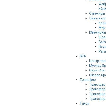
Фабр
Жемч
Сувениры
Экзотичес
Кро
Мир 
Ювелирны
Юве
Gems
Roya
Para
SPA
Центр тра
Mookda S
Oasis Спа
Siladon Sp
Трансфер
Трансфер 
Трансфер 
Трансфер 
Трансфер 
Такси