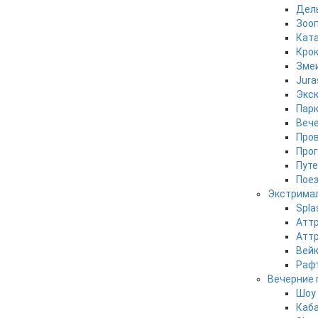
Дел
Зооп
Ката
Кро
Зме
Jura
Экск
Парк
Вече
Пров
Прог
Путе
Поез
Экстрима
Spla
Аттр
Аттр
Вей
Рафт
Вечерние 
Шоу 
Каба