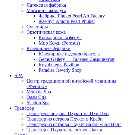
Латексная фабрика
Магазины жемчуга
Фабрика Phuket Pearl Art Factory
Жемчуг Amorn Pearl Phuket
Сувениры
Экзотическая кожа
Крокодиловая ферма
Мир Кожи (Porosus)
Ювелирные фабрики
Ювелирные изделия Фрагола
Gems Gallery — Галерея Самоцветов
Royal Gems Pavilion
Paradise Jewerly Shop
SPA
Центр традиционной китайской медицины
«Феникс»
Mookda Spa
Oasis Спа
Siladon Spa
Трансфер
Трансфер с острова Пхукет на Пхи-Пхи
Трансфер из острова Пхукет в Краби
Трансфер из острова Пхукет на пляж Ао Нанг
Трансфер с Пхукета на остров Ланта