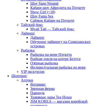
Шоу Siam Niramit
Кабаре-шоу Афродита на Пхукете
Show Girl (+18)
Шоу Fanta Sea
Саймон Кабаре на Пхукете
Тайский бокс
Муай Тай — Тайский бокс
Дайвинг
Дайвинг
Обучение дайвингу на Симиланских
островах
Рыбалка
Рыбалка на море Пхукета
Рыбная ловля на катере Белуга
Озёрная рыбалка
Индивидуальная рыбалка на море
VIP экскурсии
Шоппинг
Аптеки
Витамакс
Змеиная ферма
Паринда
Травяные дары Tea House
JSM KOREA — магазин корейской
косметики