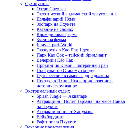
Сухопутные
Озеро Cheo lan
Экзотический андаманский треугольник
Дельфинарий Немо
Зоопарк на Пхукете
Катание на слонах
Крокодиловая ферма
Змеиная ферма
Jurassik park World
Экскурсия в Као Лак 1 день
Парк Као Сок – тайский бриллиант
Вечерний Као Лак
Провинция Краби – затерянный рай
Прогулки по Старому городу
Путешествие в самое сердце дракона
Поездка в Пханг Нга – приключение в
историческом жанре
Экстримальный отдых
Splash Jungle — Аквапарк
Аттракцион «Полет Тарзана» на мысе Панва
на Пхукете
Аттракцион полет Ханумана
Вейкбординг
Рафтинг на Пхукете
Вечерние представления