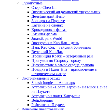
Сухопутные
Озеро Cheo lan
Экзотический андаманский треугольник
Дельфинарий Немо
Зоопарк на Пхукете
Катание на слонах
Крокодиловая ферма
Змеиная ферма
Jurassik park World
Экскурсия в Као Лак 1 день
Парк Као Сок – тайский бриллиант
Вечерний Као Лак
Провинция Краби – затерянный рай
Прогулки по Старому городу
Путешествие в самое сердце дракона
Поездка в Пханг Нга – приключение в
историческом жанре
Экстримальный отдых
Splash Jungle — Аквапарк
Аттракцион «Полет Тарзана» на мысе Панва
на Пхукете
Аттракцион полет Ханумана
Вейкбординг
Рафтинг на Пхукете
Вечерние представления