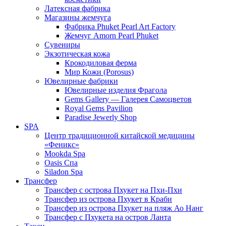
Латексная фабрика
Магазины жемчуга
Фабрика Phuket Pearl Art Factory
Жемчуг Amorn Pearl Phuket
Сувениры
Экзотическая кожа
Крокодиловая ферма
Мир Кожи (Porosus)
Ювелирные фабрики
Ювелирные изделия Фрагола
Gems Gallery — Галерея Самоцветов
Royal Gems Pavilion
Paradise Jewerly Shop
SPA
Центр традиционной китайской медицины
«Феникс»
Mookda Spa
Oasis Спа
Siladon Spa
Трансфер
Трансфер с острова Пхукет на Пхи-Пхи
Трансфер из острова Пхукет в Краби
Трансфер из острова Пхукет на пляж Ао Нанг
Трансфер с Пхукета на остров Ланта