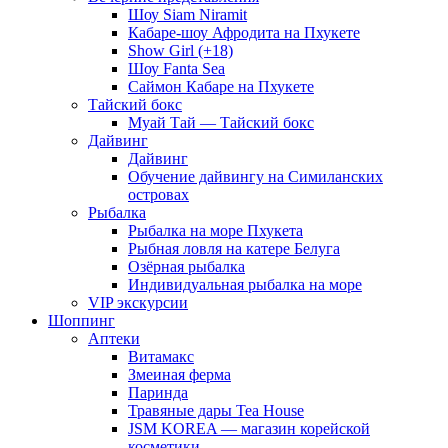
Шоу Siam Niramit
Кабаре-шоу Афродита на Пхукете
Show Girl (+18)
Шоу Fanta Sea
Саймон Кабаре на Пхукете
Тайский бокс
Муай Тай — Тайский бокс
Дайвинг
Дайвинг
Обучение дайвингу на Симиланских
островах
Рыбалка
Рыбалка на море Пхукета
Рыбная ловля на катере Белуга
Озёрная рыбалка
Индивидуальная рыбалка на море
VIP экскурсии
Шоппинг
Аптеки
Витамакс
Змеиная ферма
Паринда
Травяные дары Tea House
JSM KOREA — магазин корейской
косметики