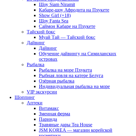
Шоу Siam Niramit
Кабаре-шоу Афродита на Пхукете
Show Girl (+18)
Шоу Fanta Sea
Саймон Кабаре на Пхукете
Тайский бокс
Муай Тай — Тайский бокс
Дайвинг
Дайвинг
Обучение дайвингу на Симиланских
островах
Рыбалка
Рыбалка на море Пхукета
Рыбная ловля на катере Белуга
Озёрная рыбалка
Индивидуальная рыбалка на море
VIP экскурсии
Шоппинг
Аптеки
Витамакс
Змеиная ферма
Паринда
Травяные дары Tea House
JSM KOREA — магазин корейской
косметики