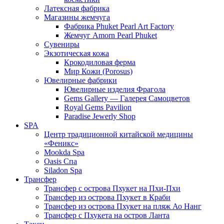
Латексная фабрика
Магазины жемчуга
Фабрика Phuket Pearl Art Factory
Жемчуг Amorn Pearl Phuket
Сувениры
Экзотическая кожа
Крокодиловая ферма
Мир Кожи (Porosus)
Ювелирные фабрики
Ювелирные изделия Фрагола
Gems Gallery — Галерея Самоцветов
Royal Gems Pavilion
Paradise Jewerly Shop
SPA
Центр традиционной китайской медицины
«Феникс»
Mookda Spa
Oasis Спа
Siladon Spa
Трансфер
Трансфер с острова Пхукет на Пхи-Пхи
Трансфер из острова Пхукет в Краби
Трансфер из острова Пхукет на пляж Ао Нанг
Трансфер с Пхукета на остров Ланта