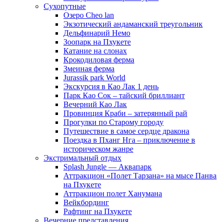
Сухопутные
Озеро Cheo lan
Экзотический андаманский треугольник
Дельфинарий Немо
Зоопарк на Пхукете
Катание на слонах
Крокодиловая ферма
Змеиная ферма
Jurassik park World
Экскурсия в Као Лак 1 день
Парк Као Сок – тайский бриллиант
Вечерний Као Лак
Провинция Краби – затерянный рай
Прогулки по Старому городу
Путешествие в самое сердце дракона
Поездка в Пханг Нга – приключение в
историческом жанре
Экстримальный отдых
Splash Jungle — Аквапарк
Аттракцион «Полет Тарзана» на мысе Панва
на Пхукете
Аттракцион полет Ханумана
Вейкбординг
Рафтинг на Пхукете
Вечерние представления