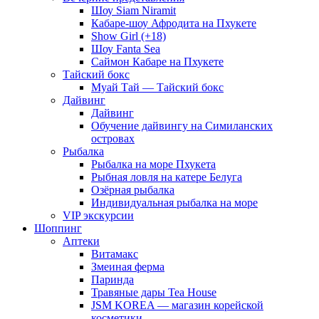
Шоу Siam Niramit
Кабаре-шоу Афродита на Пхукете
Show Girl (+18)
Шоу Fanta Sea
Саймон Кабаре на Пхукете
Тайский бокс
Муай Тай — Тайский бокс
Дайвинг
Дайвинг
Обучение дайвингу на Симиланских
островах
Рыбалка
Рыбалка на море Пхукета
Рыбная ловля на катере Белуга
Озёрная рыбалка
Индивидуальная рыбалка на море
VIP экскурсии
Шоппинг
Аптеки
Витамакс
Змеиная ферма
Паринда
Травяные дары Tea House
JSM KOREA — магазин корейской
косметики