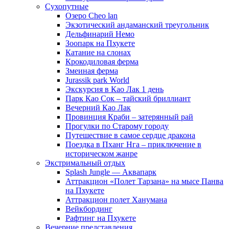
Сухопутные
Озеро Cheo lan
Экзотический андаманский треугольник
Дельфинарий Немо
Зоопарк на Пхукете
Катание на слонах
Крокодиловая ферма
Змеиная ферма
Jurassik park World
Экскурсия в Као Лак 1 день
Парк Као Сок – тайский бриллиант
Вечерний Као Лак
Провинция Краби – затерянный рай
Прогулки по Старому городу
Путешествие в самое сердце дракона
Поездка в Пханг Нга – приключение в
историческом жанре
Экстримальный отдых
Splash Jungle — Аквапарк
Аттракцион «Полет Тарзана» на мысе Панва
на Пхукете
Аттракцион полет Ханумана
Вейкбординг
Рафтинг на Пхукете
Вечерние представления