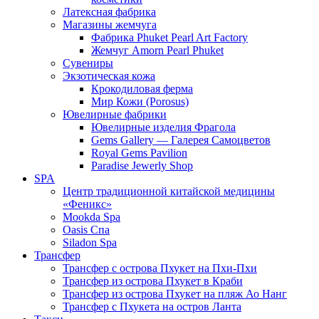
Латексная фабрика
Магазины жемчуга
Фабрика Phuket Pearl Art Factory
Жемчуг Amorn Pearl Phuket
Сувениры
Экзотическая кожа
Крокодиловая ферма
Мир Кожи (Porosus)
Ювелирные фабрики
Ювелирные изделия Фрагола
Gems Gallery — Галерея Самоцветов
Royal Gems Pavilion
Paradise Jewerly Shop
SPA
Центр традиционной китайской медицины
«Феникс»
Mookda Spa
Oasis Спа
Siladon Spa
Трансфер
Трансфер с острова Пхукет на Пхи-Пхи
Трансфер из острова Пхукет в Краби
Трансфер из острова Пхукет на пляж Ао Нанг
Трансфер с Пхукета на остров Ланта