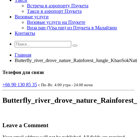
Такси
Встреча в аэропорту Пхукета
Такси в аэропорт Пхукета
Визовые услуги
Визовые услуги на Пхукете
Виза ран (Visa run) из Пхукета в Малайзию
Контакты
Главная
Butterfly_river_drove_nature_Rainforest_Jungle_KhaoSokNati
Телефон
для связи
+66 90 130 85 35
с Пн.-Вс. 4.00 утра - 24.00 ночи
Butterfly_river_drove_nature_Rainfores
Leave a Comment