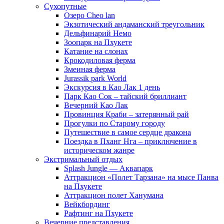
Сухопутные
Озеро Cheo lan
Экзотический андаманский треугольник
Дельфинарий Немо
Зоопарк на Пхукете
Катание на слонах
Крокодиловая ферма
Змеиная ферма
Jurassik park World
Экскурсия в Као Лак 1 день
Парк Као Сок – тайский бриллиант
Вечерний Као Лак
Провинция Краби – затерянный рай
Прогулки по Старому городу
Путешествие в самое сердце дракона
Поездка в Пханг Нга – приключение в
историческом жанре
Экстримальный отдых
Splash Jungle — Аквапарк
Аттракцион «Полет Тарзана» на мысе Панва
на Пхукете
Аттракцион полет Ханумана
Вейкбординг
Рафтинг на Пхукете
Вечерние представления