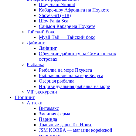
Шоу Siam Niramit
Кабаре-шоу Афродита на Пхукете
Show Girl (+18)
Шоу Fanta Sea
Саймон Кабаре на Пхукете
Тайский бокс
Муай Тай — Тайский бокс
Дайвинг
Дайвинг
Обучение дайвингу на Симиланских
островах
Рыбалка
Рыбалка на море Пхукета
Рыбная ловля на катере Белуга
Озёрная рыбалка
Индивидуальная рыбалка на море
VIP экскурсии
Шоппинг
Аптеки
Витамакс
Змеиная ферма
Паринда
Травяные дары Tea House
JSM KOREA — магазин корейской
косметики