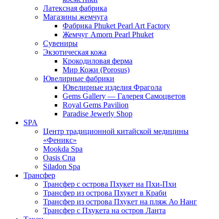
Латексная фабрика
Магазины жемчуга
Фабрика Phuket Pearl Art Factory
Жемчуг Amorn Pearl Phuket
Сувениры
Экзотическая кожа
Крокодиловая ферма
Мир Кожи (Porosus)
Ювелирные фабрики
Ювелирные изделия Фрагола
Gems Gallery — Галерея Самоцветов
Royal Gems Pavilion
Paradise Jewerly Shop
SPA
Центр традиционной китайской медицины
«Феникс»
Mookda Spa
Oasis Спа
Siladon Spa
Трансфер
Трансфер с острова Пхукет на Пхи-Пхи
Трансфер из острова Пхукет в Краби
Трансфер из острова Пхукет на пляж Ао Нанг
Трансфер с Пхукета на остров Ланта