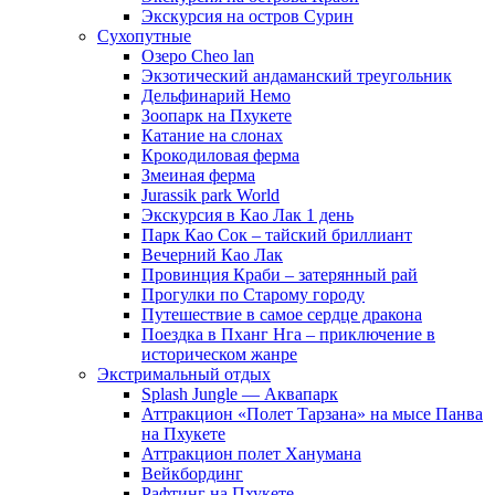
Экскурсия на остров Сурин
Сухопутные
Озеро Cheo lan
Экзотический андаманский треугольник
Дельфинарий Немо
Зоопарк на Пхукете
Катание на слонах
Крокодиловая ферма
Змеиная ферма
Jurassik park World
Экскурсия в Као Лак 1 день
Парк Као Сок – тайский бриллиант
Вечерний Као Лак
Провинция Краби – затерянный рай
Прогулки по Старому городу
Путешествие в самое сердце дракона
Поездка в Пханг Нга – приключение в
историческом жанре
Экстримальный отдых
Splash Jungle — Аквапарк
Аттракцион «Полет Тарзана» на мысе Панва
на Пхукете
Аттракцион полет Ханумана
Вейкбординг
Рафтинг на Пхукете