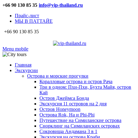
+66 90 130 85 35
info@vip-thailand.ru
Прайс-лист
МЫ В ПАТТАЙЕ
+66 90 130 85 35
Menu mobile
Главная
Экскурсии
Острова и морские прогулки
Коралловые острова и остров Рача
Три в одном: Пхи-Пхи, Бухта Майя, остров
Кай
Остров Джеймса Бонда
Экскурсия 11 островов на 2 дня
Остров Honeymoon
Острова Rok, Ha и Phi-Phi
Путешествие на Симиланские острова
Снорклинг на Симиланских островах
Сокровища Андамана 3 в 1
Экскурсия на острова Краби