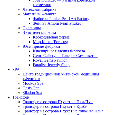
JSM KOREA — магазин корейской
косметики
Латексная фабрика
Магазины жемчуга
Фабрика Phuket Pearl Art Factory
Жемчуг Amorn Pearl Phuket
Сувениры
Экзотическая кожа
Крокодиловая ферма
Мир Кожи (Porosus)
Ювелирные фабрики
Ювелирные изделия Фрагола
Gems Gallery — Галерея Самоцветов
Royal Gems Pavilion
Paradise Jewerly Shop
SPA
Центр традиционной китайской медицины
«Феникс»
Mookda Spa
Oasis Спа
Siladon Spa
Трансфер
Трансфер с острова Пхукет на Пхи-Пхи
Трансфер из острова Пхукет в Краби
Трансфер из острова Пхукет на пляж Ао Нанг