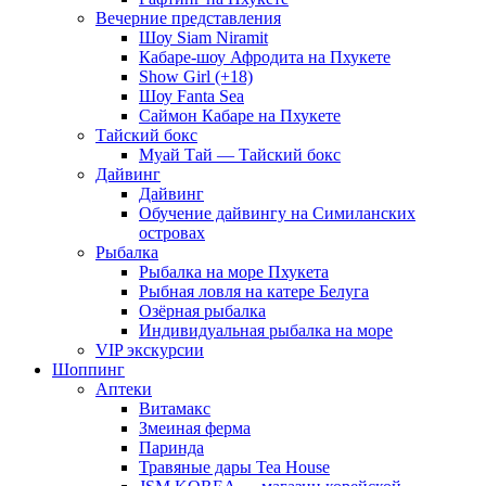
Вечерние представления
Шоу Siam Niramit
Кабаре-шоу Афродита на Пхукете
Show Girl (+18)
Шоу Fanta Sea
Саймон Кабаре на Пхукете
Тайский бокс
Муай Тай — Тайский бокс
Дайвинг
Дайвинг
Обучение дайвингу на Симиланских
островах
Рыбалка
Рыбалка на море Пхукета
Рыбная ловля на катере Белуга
Озёрная рыбалка
Индивидуальная рыбалка на море
VIP экскурсии
Шоппинг
Аптеки
Витамакс
Змеиная ферма
Паринда
Травяные дары Tea House