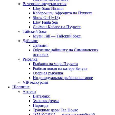
Вечерние представления
Шоу Siam Niramit
Кабаре-шоу Афродита на Пхукете
Show Girl (+18)
Шоу Fanta Sea
Саймон Кабаре на Пхукете
Тайский бокс
Муай Тай — Тайский бокс
Дайвинг
Дайвинг
Обучение дайвингу на Симиланских
островах
Рыбалка
Рыбалка на море Пхукета
Рыбная ловля на катере Белуга
Озёрная рыбалка
Индивидуальная рыбалка на море
VIP экскурсии
Шоппинг
Аптеки
Витамакс
Змеиная ферма
Паринда
Травяные дары Tea House
JSM KOREA — магазин корейской