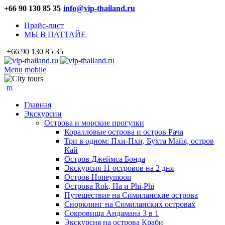
+66 90 130 85 35
info@vip-thailand.ru
Прайс-лист
МЫ В ПАТТАЙЕ
+66 90 130 85 35
Menu mobile
Главная
Экскурсии
Острова и морские прогулки
Коралловые острова и остров Рача
Три в одном: Пхи-Пхи, Бухта Майя, остров
Кай
Остров Джеймса Бонда
Экскурсия 11 островов на 2 дня
Остров Honeymoon
Острова Rok, Ha и Phi-Phi
Путешествие на Симиланские острова
Снорклинг на Симиланских островах
Сокровища Андамана 3 в 1
Экскурсия на острова Краби