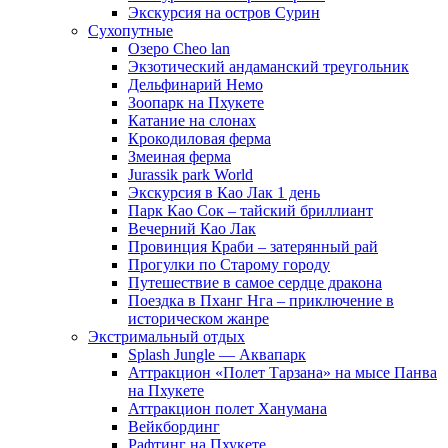
Экскурсия на остров Сурин
Сухопутные
Озеро Cheo lan
Экзотический андаманский треугольник
Дельфинарий Немо
Зоопарк на Пхукете
Катание на слонах
Крокодиловая ферма
Змеиная ферма
Jurassik park World
Экскурсия в Као Лак 1 день
Парк Као Сок – тайский бриллиант
Вечерний Као Лак
Провинция Краби – затерянный рай
Прогулки по Старому городу
Путешествие в самое сердце дракона
Поездка в Пханг Нга – приключение в
историческом жанре
Экстримальный отдых
Splash Jungle — Аквапарк
Аттракцион «Полет Тарзана» на мысе Панва
на Пхукете
Аттракцион полет Ханумана
Вейкбординг
Рафтинг на Пхукете