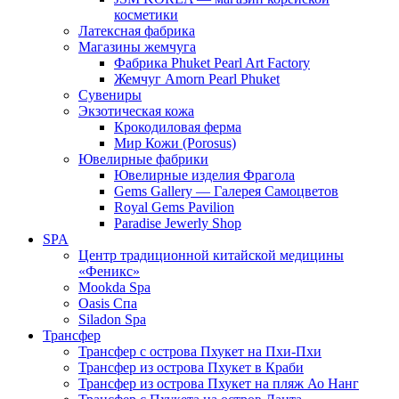
косметики
Латексная фабрика
Магазины жемчуга
Фабрика Phuket Pearl Art Factory
Жемчуг Amorn Pearl Phuket
Сувениры
Экзотическая кожа
Крокодиловая ферма
Мир Кожи (Porosus)
Ювелирные фабрики
Ювелирные изделия Фрагола
Gems Gallery — Галерея Самоцветов
Royal Gems Pavilion
Paradise Jewerly Shop
SPA
Центр традиционной китайской медицины
«Феникс»
Mookda Spa
Oasis Спа
Siladon Spa
Трансфер
Трансфер с острова Пхукет на Пхи-Пхи
Трансфер из острова Пхукет в Краби
Трансфер из острова Пхукет на пляж Ао Нанг