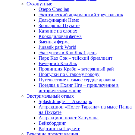
Сухопутные
Озеро Cheo lan
Экзотический андаманский треугольник
Дельфинарий Немо
Зоопарк на Пхукете
Катание на слонах
Крокодиловая ферма
Змеиная ферма
Jurassik park World
Экскурсия в Као Лак 1 день
Парк Као Сок – тайский бриллиант
Вечерний Као Лак
Провинция Краби – затерянный рай
Прогулки по Старому городу
Путешествие в самое сердце дракона
Поездка в Пханг Нга – приключение в
историческом жанре
Экстримальный отдых
Splash Jungle — Аквапарк
Аттракцион «Полет Тарзана» на мысе Панва
на Пхукете
Аттракцион полет Ханумана
Вейкбординг
Рафтинг на Пхукете
Вечерние представления