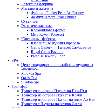
Латексная фабрика
Магазины жемчуга
Фабрика Phuket Pearl Art Factory
Жемчуг Amorn Pearl Phuket
Сувениры
Экзотическая кожа
Крокодиловая ферма
Мир Кожи (Porosus)
Ювелирные фабрики
Ювелирные изделия Фрагола
Gems Gallery — Галерея Самоцветов
Royal Gems Pavilion
Paradise Jewerly Shop
SPA
Центр традиционной китайской медицины
«Феникс»
Mookda Spa
Oasis Спа
Siladon Spa
Трансфер
Трансфер с острова Пхукет на Пхи-Пхи
Трансфер из острова Пхукет в Краби
Трансфер из острова Пхукет на пляж Ао Нанг
Трансфер с Пхукета на остров Ланта