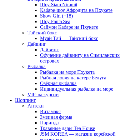
Шоу Siam Niramit
Кабаре-шоу Афродита на Пхукете
Show Girl (+18)
Шоу Fanta Sea
Саймон Кабаре на Пхукете
Тайский бокс
Муай Тай — Тайский бокс
Дайвинг
Дайвинг
Обучение дайвингу на Симиланских
островах
Рыбалка
Рыбалка на море Пхукета
Рыбная ловля на катере Белуга
Озёрная рыбалка
Индивидуальная рыбалка на море
VIP экскурсии
Шоппинг
Аптеки
Витамакс
Змеиная ферма
Паринда
Травяные дары Tea House
JSM KOREA — магазин корейской
косметики