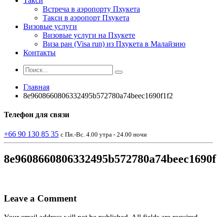
Такси
Встреча в аэропорту Пхукета
Такси в аэропорт Пхукета
Визовые услуги
Визовые услуги на Пхукете
Виза ран (Visa run) из Пхукета в Малайзию
Контакты
Главная
8e9608660806332495b572780a74beec1690f1f2
Телефон
для связи
+66 90 130 85 35
с Пн.-Вс. 4.00 утра - 24.00 ночи
8e9608660806332495b572780a74beec1690f
Leave a Comment