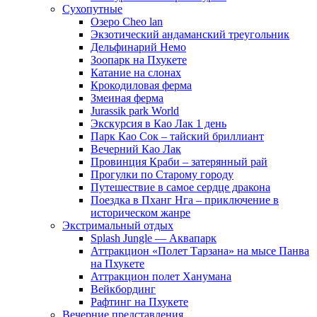
Сухопутные
Озеро Cheo lan
Экзотический андаманский треугольник
Дельфинарий Немо
Зоопарк на Пхукете
Катание на слонах
Крокодиловая ферма
Змеиная ферма
Jurassik park World
Экскурсия в Као Лак 1 день
Парк Као Сок – тайский бриллиант
Вечерний Као Лак
Провинция Краби – затерянный рай
Прогулки по Старому городу
Путешествие в самое сердце дракона
Поездка в Пханг Нга – приключение в
историческом жанре
Экстримальный отдых
Splash Jungle — Аквапарк
Аттракцион «Полет Тарзана» на мысе Панва
на Пхукете
Аттракцион полет Ханумана
Вейкбординг
Рафтинг на Пхукете
Вечерние представления