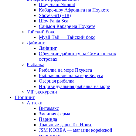
Шоу Siam Niramit
Кабаре-шоу Афродита на Пхукете
Show Girl (+18)
Шоу Fanta Sea
Саймон Кабаре на Пхукете
Тайский бокс
Муай Тай — Тайский бокс
Дайвинг
Дайвинг
Обучение дайвингу на Симиланских
островах
Рыбалка
Рыбалка на море Пхукета
Рыбная ловля на катере Белуга
Озёрная рыбалка
Индивидуальная рыбалка на море
VIP экскурсии
Шоппинг
Аптеки
Витамакс
Змеиная ферма
Паринда
Травяные дары Tea House
JSM KOREA — магазин корейской
косметики