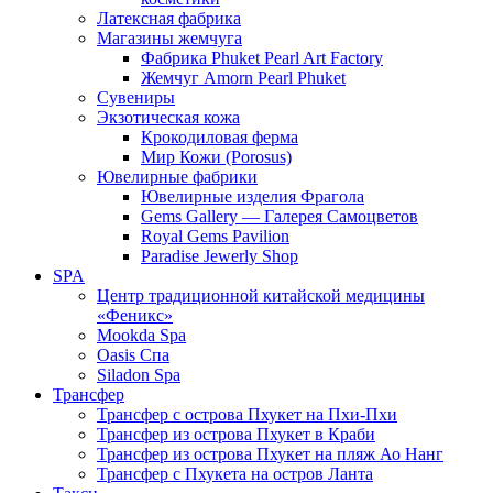
Латексная фабрика
Магазины жемчуга
Фабрика Phuket Pearl Art Factory
Жемчуг Amorn Pearl Phuket
Сувениры
Экзотическая кожа
Крокодиловая ферма
Мир Кожи (Porosus)
Ювелирные фабрики
Ювелирные изделия Фрагола
Gems Gallery — Галерея Самоцветов
Royal Gems Pavilion
Paradise Jewerly Shop
SPA
Центр традиционной китайской медицины
«Феникс»
Mookda Spa
Oasis Спа
Siladon Spa
Трансфер
Трансфер с острова Пхукет на Пхи-Пхи
Трансфер из острова Пхукет в Краби
Трансфер из острова Пхукет на пляж Ао Нанг
Трансфер с Пхукета на остров Ланта