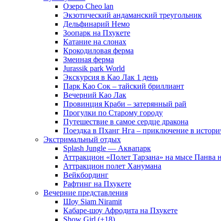
Озеро Cheo lan
Экзотический андаманский треугольник
Дельфинарий Немо
Зоопарк на Пхукете
Катание на слонах
Крокодиловая ферма
Змеиная ферма
Jurassik park World
Экскурсия в Као Лак 1 день
Парк Као Сок – тайский бриллиант
Вечерний Као Лак
Провинция Краби – затерянный рай
Прогулки по Старому городу
Путешествие в самое сердце дракона
Поездка в Пханг Нга – приключение в истори
Экстримальный отдых
Splash Jungle — Аквапарк
Аттракцион «Полет Тарзана» на мысе Панва 
Аттракцион полет Ханумана
Вейкбординг
Рафтинг на Пхукете
Вечерние представления
Шоу Siam Niramit
Кабаре-шоу Афродита на Пхукете
Show Girl (+18)