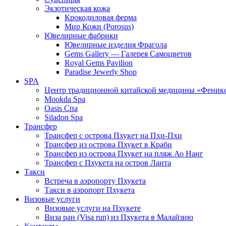
Экзотическая кожа
Крокодиловая ферма
Мир Кожи (Porosus)
Ювелирные фабрики
Ювелирные изделия Фрагола
Gems Gallery — Галерея Самоцветов
Royal Gems Pavilion
Paradise Jewerly Shop
SPA
Центр традиционной китайской медицины «Феник
Mookda Spa
Oasis Спа
Siladon Spa
Трансфер
Трансфер с острова Пхукет на Пхи-Пхи
Трансфер из острова Пхукет в Краби
Трансфер из острова Пхукет на пляж Ао Нанг
Трансфер с Пхукета на остров Ланта
Такси
Встреча в аэропорту Пхукета
Такси в аэропорт Пхукета
Визовые услуги
Визовые услуги на Пхукете
Виза ран (Visa run) из Пхукета в Малайзию