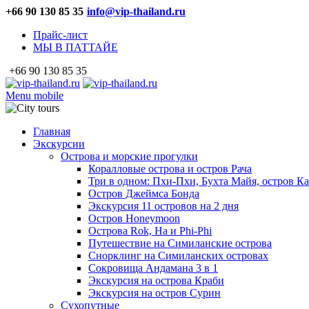
+66 90 130 85 35
info@vip-thailand.ru
Прайс-лист
МЫ В ПАТТАЙЕ
+66 90 130 85 35
Menu mobile
Главная
Экскурсии
Острова и морские прогулки
Коралловые острова и остров Рача
Три в одном: Пхи-Пхи, Бухта Майя, остров К
Остров Джеймса Бонда
Экскурсия 11 островов на 2 дня
Остров Honeymoon
Острова Rok, Ha и Phi-Phi
Путешествие на Симиланские острова
Снорклинг на Симиланских островах
Сокровища Андамана 3 в 1
Экскурсия на острова Краби
Экскурсия на остров Сурин
Сухопутные