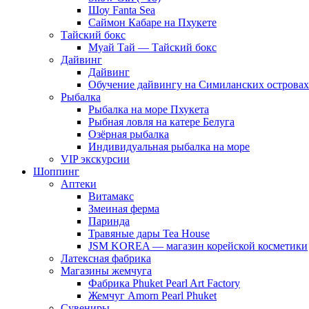
Шоу Fanta Sea
Саймон Кабаре на Пхукете
Тайский бокс
Муай Тай — Тайский бокс
Дайвинг
Дайвинг
Обучение дайвингу на Симиланских островах
Рыбалка
Рыбалка на море Пхукета
Рыбная ловля на катере Белуга
Озёрная рыбалка
Индивидуальная рыбалка на море
VIP экскурсии
Шоппинг
Аптеки
Витамакс
Змеиная ферма
Паринда
Травяные дары Tea House
JSM KOREA — магазин корейской косметики
Латексная фабрика
Магазины жемчуга
Фабрика Phuket Pearl Art Factory
Жемчуг Amorn Pearl Phuket
Сувениры