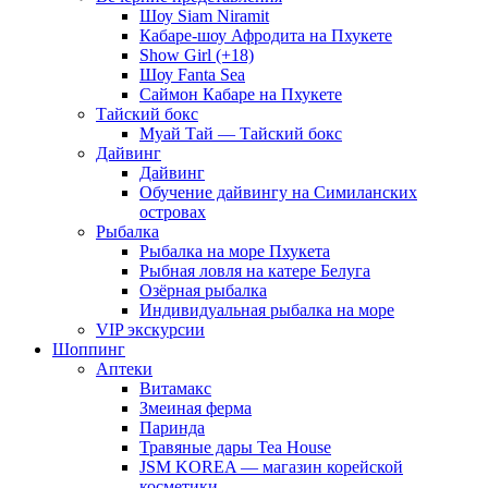
Шоу Siam Niramit
Кабаре-шоу Афродита на Пхукете
Show Girl (+18)
Шоу Fanta Sea
Саймон Кабаре на Пхукете
Тайский бокс
Муай Тай — Тайский бокс
Дайвинг
Дайвинг
Обучение дайвингу на Симиланских
островах
Рыбалка
Рыбалка на море Пхукета
Рыбная ловля на катере Белуга
Озёрная рыбалка
Индивидуальная рыбалка на море
VIP экскурсии
Шоппинг
Аптеки
Витамакс
Змеиная ферма
Паринда
Травяные дары Tea House
JSM KOREA — магазин корейской
косметики