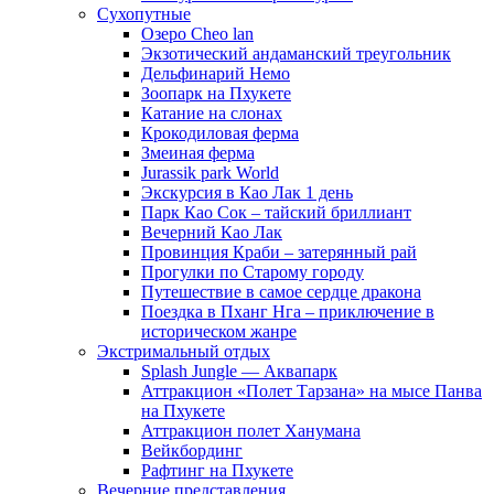
Сухопутные
Озеро Cheo lan
Экзотический андаманский треугольник
Дельфинарий Немо
Зоопарк на Пхукете
Катание на слонах
Крокодиловая ферма
Змеиная ферма
Jurassik park World
Экскурсия в Као Лак 1 день
Парк Као Сок – тайский бриллиант
Вечерний Као Лак
Провинция Краби – затерянный рай
Прогулки по Старому городу
Путешествие в самое сердце дракона
Поездка в Пханг Нга – приключение в
историческом жанре
Экстримальный отдых
Splash Jungle — Аквапарк
Аттракцион «Полет Тарзана» на мысе Панва
на Пхукете
Аттракцион полет Ханумана
Вейкбординг
Рафтинг на Пхукете
Вечерние представления