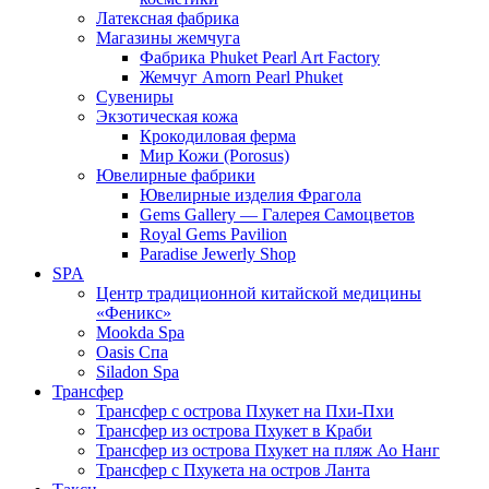
Латексная фабрика
Магазины жемчуга
Фабрика Phuket Pearl Art Factory
Жемчуг Amorn Pearl Phuket
Сувениры
Экзотическая кожа
Крокодиловая ферма
Мир Кожи (Porosus)
Ювелирные фабрики
Ювелирные изделия Фрагола
Gems Gallery — Галерея Самоцветов
Royal Gems Pavilion
Paradise Jewerly Shop
SPA
Центр традиционной китайской медицины
«Феникс»
Mookda Spa
Oasis Спа
Siladon Spa
Трансфер
Трансфер с острова Пхукет на Пхи-Пхи
Трансфер из острова Пхукет в Краби
Трансфер из острова Пхукет на пляж Ао Нанг
Трансфер с Пхукета на остров Ланта