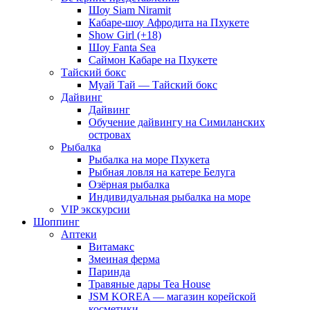
Шоу Siam Niramit
Кабаре-шоу Афродита на Пхукете
Show Girl (+18)
Шоу Fanta Sea
Саймон Кабаре на Пхукете
Тайский бокс
Муай Тай — Тайский бокс
Дайвинг
Дайвинг
Обучение дайвингу на Симиланских
островах
Рыбалка
Рыбалка на море Пхукета
Рыбная ловля на катере Белуга
Озёрная рыбалка
Индивидуальная рыбалка на море
VIP экскурсии
Шоппинг
Аптеки
Витамакс
Змеиная ферма
Паринда
Травяные дары Tea House
JSM KOREA — магазин корейской
косметики