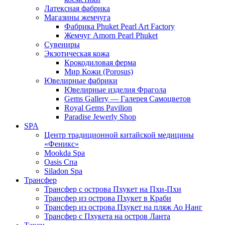
Латексная фабрика
Магазины жемчуга
Фабрика Phuket Pearl Art Factory
Жемчуг Amorn Pearl Phuket
Сувениры
Экзотическая кожа
Крокодиловая ферма
Мир Кожи (Porosus)
Ювелирные фабрики
Ювелирные изделия Фрагола
Gems Gallery — Галерея Самоцветов
Royal Gems Pavilion
Paradise Jewerly Shop
SPA
Центр традиционной китайской медицины
«Феникс»
Mookda Spa
Oasis Спа
Siladon Spa
Трансфер
Трансфер с острова Пхукет на Пхи-Пхи
Трансфер из острова Пхукет в Краби
Трансфер из острова Пхукет на пляж Ао Нанг
Трансфер с Пхукета на остров Ланта