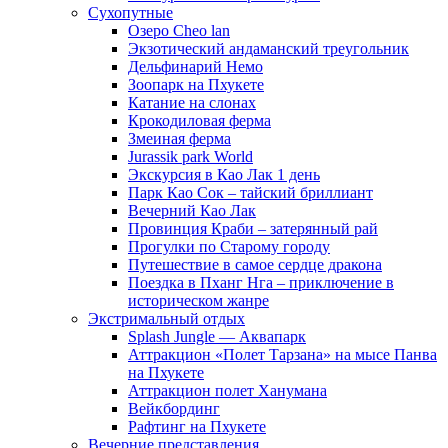
Сухопутные
Озеро Cheo lan
Экзотический андаманский треугольник
Дельфинарий Немо
Зоопарк на Пхукете
Катание на слонах
Крокодиловая ферма
Змеиная ферма
Jurassik park World
Экскурсия в Као Лак 1 день
Парк Као Сок – тайский бриллиант
Вечерний Као Лак
Провинция Краби – затерянный рай
Прогулки по Старому городу
Путешествие в самое сердце дракона
Поездка в Пханг Нга – приключение в
историческом жанре
Экстримальный отдых
Splash Jungle — Аквапарк
Аттракцион «Полет Тарзана» на мысе Панва
на Пхукете
Аттракцион полет Ханумана
Вейкбординг
Рафтинг на Пхукете
Вечерние представления