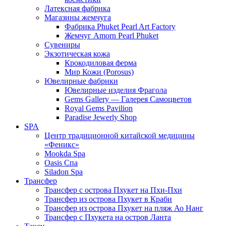
Латексная фабрика
Магазины жемчуга
Фабрика Phuket Pearl Art Factory
Жемчуг Amorn Pearl Phuket
Сувениры
Экзотическая кожа
Крокодиловая ферма
Мир Кожи (Porosus)
Ювелирные фабрики
Ювелирные изделия Фрагола
Gems Gallery — Галерея Самоцветов
Royal Gems Pavilion
Paradise Jewerly Shop
SPA
Центр традиционной китайской медицины
«Феникс»
Mookda Spa
Oasis Спа
Siladon Spa
Трансфер
Трансфер с острова Пхукет на Пхи-Пхи
Трансфер из острова Пхукет в Краби
Трансфер из острова Пхукет на пляж Ао Нанг
Трансфер с Пхукета на остров Ланта