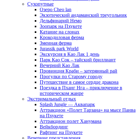
Сухопутные
Озеро Cheo lan
Экзотический андаманский треугольник
Дельфинарий Немо
Зоопарк на Пхукете
Катание на слонах
Крокодиловая ферма
Змеиная ферма
Jurassik park World
Экскурсия в Као Лак 1 день
Парк Као Сок – тайский бриллиант
Вечерний Као Лак
Провинция Краби – затерянный рай
Прогулки по Старому городу
Путешествие в самое сердце дракона
Поездка в Пханг Нга – приключение в
историческом жанре
Экстримальный отдых
Splash Jungle — Аквапарк
Аттракцион «Полет Тарзана» на мысе Панва
на Пхукете
Аттракцион полет Ханумана
Вейкбординг
Рафтинг на Пхукете
Вечерние представления