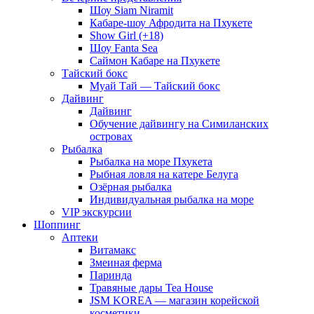
Шоу Siam Niramit
Кабаре-шоу Афродита на Пхукете
Show Girl (+18)
Шоу Fanta Sea
Саймон Кабаре на Пхукете
Тайский бокс
Муай Тай — Тайский бокс
Дайвинг
Дайвинг
Обучение дайвингу на Симиланских
островах
Рыбалка
Рыбалка на море Пхукета
Рыбная ловля на катере Белуга
Озёрная рыбалка
Индивидуальная рыбалка на море
VIP экскурсии
Шоппинг
Аптеки
Витамакс
Змеиная ферма
Паринда
Травяные дары Tea House
JSM KOREA — магазин корейской
косметики