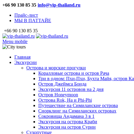
+66 90 130 85 35
info@vip-thailand.ru
Прайс-лист
МЫ В ПАТТАЙЕ
+66 90 130 85 35
Menu mobile
Главная
Экскурсии
Острова и морские прогулки
Коралловые острова и остров Рача
Три в одном: Пхи-Пхи, Бухта Майя, остров К
Остров Джеймса Бонда
Экскурсия 11 островов на 2 дня
Остров Honeymoon
Острова Rok, Ha и Phi-Phi
Путешествие на Симиланские острова
Снорклинг на Симиланских островах
Сокровища Андамана 3 в 1
Экскурсия на острова Краби
Экскурсия на остров Сурин
Сухопутные