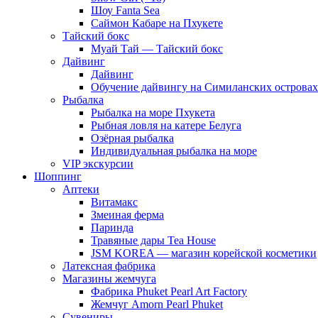
Шоу Fanta Sea
Саймон Кабаре на Пхукете
Тайский бокс
Муай Тай — Тайский бокс
Дайвинг
Дайвинг
Обучение дайвингу на Симиланских островах
Рыбалка
Рыбалка на море Пхукета
Рыбная ловля на катере Белуга
Озёрная рыбалка
Индивидуальная рыбалка на море
VIP экскурсии
Шоппинг
Аптеки
Витамакс
Змеиная ферма
Паринда
Травяные дары Tea House
JSM KOREA — магазин корейской косметики
Латексная фабрика
Магазины жемчуга
Фабрика Phuket Pearl Art Factory
Жемчуг Amorn Pearl Phuket
Сувениры