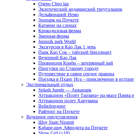
Озеро Cheo lan
Экзотический андаманский треугольник
Дельфинарий Немо
Зоопарк на Пхукете
Катание на слонах
Крокодиловая ферма
Змеиная ферма
Jurassik park World
Экскурсия в Као Лак 1 день
Парк Као Сок – тайский бриллиант
Вечерний Као Лак
Провинция Краби – затерянный рай
Прогулки по Старому городу
Путешествие в самое сердце дракона
Поездка в Пханг Нга – приключение в истори
Экстримальный отдых
Splash Jungle — Аквапарк
Аттракцион «Полет Тарзана» на мысе Панва 
Аттракцион полет Ханумана
Вейкбординг
Рафтинг на Пхукете
Вечерние представления
Шоу Siam Niramit
Кабаре-шоу Афродита на Пхукете
Show Girl (+18)