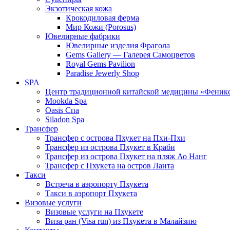
Экзотическая кожа
Крокодиловая ферма
Мир Кожи (Porosus)
Ювелирные фабрики
Ювелирные изделия Фрагола
Gems Gallery — Галерея Самоцветов
Royal Gems Pavilion
Paradise Jewerly Shop
SPA
Центр традиционной китайской медицины «Феник
Mookda Spa
Oasis Спа
Siladon Spa
Трансфер
Трансфер с острова Пхукет на Пхи-Пхи
Трансфер из острова Пхукет в Краби
Трансфер из острова Пхукет на пляж Ао Нанг
Трансфер с Пхукета на остров Ланта
Такси
Встреча в аэропорту Пхукета
Такси в аэропорт Пхукета
Визовые услуги
Визовые услуги на Пхукете
Виза ран (Visa run) из Пхукета в Малайзию