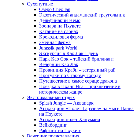
Сухопутные
Озеро Cheo lan
Экзотический андаманский треугольник
Дельфинарий Немо
Зоопарк на Пхукете
Катание на слонах
Крокодиловая ферма
Змеиная ферма
Jurassik park World
Экскурсия в Као Лак 1 день
Парк Као Сок – тайский бриллиант
Вечерний Као Лак
Провинция Краби – затерянный рай
Прогулки по Старому городу
Путешествие в самое сердце дракона
Поездка в Пханг Нга – приключение в
историческом жанре
Экстримальный отдых
Splash Jungle — Аквапарк
Аттракцион «Полет Тарзана» на мысе Панва
на Пхукете
Аттракцион полет Ханумана
Вейкбординг
Рафтинг на Пхукете
Вечерние представления