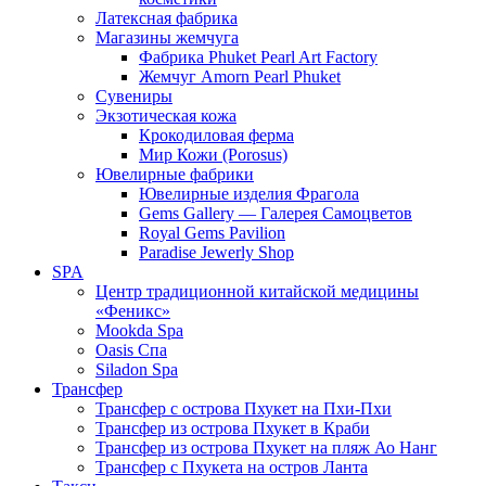
Латексная фабрика
Магазины жемчуга
Фабрика Phuket Pearl Art Factory
Жемчуг Amorn Pearl Phuket
Сувениры
Экзотическая кожа
Крокодиловая ферма
Мир Кожи (Porosus)
Ювелирные фабрики
Ювелирные изделия Фрагола
Gems Gallery — Галерея Самоцветов
Royal Gems Pavilion
Paradise Jewerly Shop
SPA
Центр традиционной китайской медицины
«Феникс»
Mookda Spa
Oasis Спа
Siladon Spa
Трансфер
Трансфер с острова Пхукет на Пхи-Пхи
Трансфер из острова Пхукет в Краби
Трансфер из острова Пхукет на пляж Ао Нанг
Трансфер с Пхукета на остров Ланта