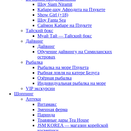
Шоу Siam Niramit
Кабаре-шоу Афродита на Пхукете
Show Girl (+18)
Шоу Fanta Sea
Саймон Кабаре на Пхукете
Тайский бокс
Муай Тай — Тайский бокс
Дайвинг
Дайвинг
Обучение дайвингу на Симиланских
островах
Рыбалка
Рыбалка на море Пхукета
Рыбная ловля на катере Белуга
Озёрная рыбалка
Индивидуальная рыбалка на море
VIP экскурсии
Шоппинг
Аптеки
Витамакс
Змеиная ферма
Паринда
Травяные дары Tea House
JSM KOREA — магазин корейской
косметики