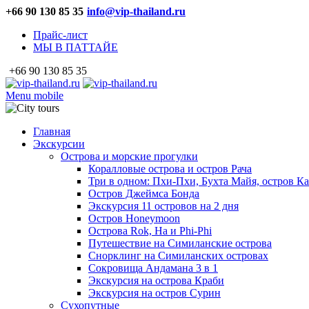
+66 90 130 85 35
info@vip-thailand.ru
Прайс-лист
МЫ В ПАТТАЙЕ
+66 90 130 85 35
Menu mobile
Главная
Экскурсии
Острова и морские прогулки
Коралловые острова и остров Рача
Три в одном: Пхи-Пхи, Бухта Майя, остров К
Остров Джеймса Бонда
Экскурсия 11 островов на 2 дня
Остров Honeymoon
Острова Rok, Ha и Phi-Phi
Путешествие на Симиланские острова
Снорклинг на Симиланских островах
Сокровища Андамана 3 в 1
Экскурсия на острова Краби
Экскурсия на остров Сурин
Сухопутные