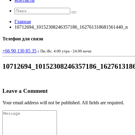
Контакты
Главная
10712694_10152308246357186_162761318681561440_n
Телефон
для связи
+66 90 130 85 35
с Пн.-Вс. 4.00 утра - 24.00 ночи
10712694_10152308246357186_162761318
Leave a Comment
Your email address will not be published. All fields are required.