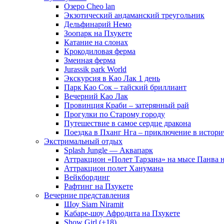
Озеро Cheo lan
Экзотический андаманский треугольник
Дельфинарий Немо
Зоопарк на Пхукете
Катание на слонах
Крокодиловая ферма
Змеиная ферма
Jurassik park World
Экскурсия в Као Лак 1 день
Парк Као Сок – тайский бриллиант
Вечерний Као Лак
Провинция Краби – затерянный рай
Прогулки по Старому городу
Путешествие в самое сердце дракона
Поездка в Пханг Нга – приключение в истори
Экстримальный отдых
Splash Jungle — Аквапарк
Аттракцион «Полет Тарзана» на мысе Панва 
Аттракцион полет Ханумана
Вейкбординг
Рафтинг на Пхукете
Вечерние представления
Шоу Siam Niramit
Кабаре-шоу Афродита на Пхукете
Show Girl (+18)