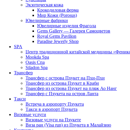
Экзотическая кожа
Крокодиловая ферма
Мир Кожи (Porosus)
Ювелирные фабрики
Ювелирные изделия Фрагола
Gems Gallery — Галерея Самоцветов
Royal Gems Pavilion
Paradise Jewerly Shop
SPA
Центр традиционной китайской медицины «Феник
Mookda Spa
Oasis Спа
Siladon Spa
Трансфер
Трансфер с острова Пхукет на Пхи-Пхи
Трансфер из острова Пхукет в Краби
Трансфер из острова Пхукет на пляж Ао Нанг
Трансфер с Пхукета на остров Ланта
Такси
Встреча в аэропорту Пхукета
Такси в аэропорт Пхукета
Визовые услуги
Визовые услуги на Пхукете
Виза ран (Visa run) из Пхукета в Малайзию