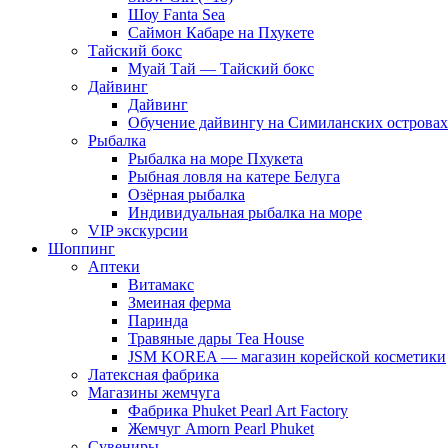
Шоу Fanta Sea
Саймон Кабаре на Пхукете
Тайский бокс
Муай Тай — Тайский бокс
Дайвинг
Дайвинг
Обучение дайвингу на Симиланских островах
Рыбалка
Рыбалка на море Пхукета
Рыбная ловля на катере Белуга
Озёрная рыбалка
Индивидуальная рыбалка на море
VIP экскурсии
Шоппинг
Аптеки
Витамакс
Змеиная ферма
Паринда
Травяные дары Tea House
JSM KOREA — магазин корейской косметики
Латексная фабрика
Магазины жемчуга
Фабрика Phuket Pearl Art Factory
Жемчуг Amorn Pearl Phuket
Сувениры